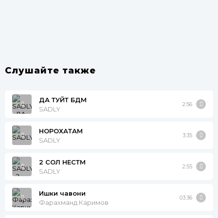
Слушайте также
ДА ТУЙТ БДМ
2:56
SADLY
НОРОХАТАМ
3:35
SADLY
2 СОЛ НЕСТМ
2:55
SADLY
Ишки чавони
03:36
Фарахманд Каримов