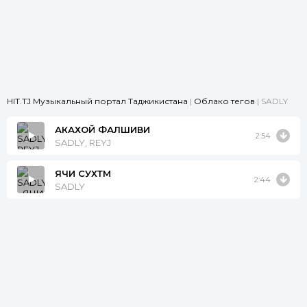
HIT.TJ Музыкальный портал Таджикистана
|
Облако тегов
| SADLY
АКАХОЙ ФАЛШИВИ
2:54
SADLY, REYJ
ЯЧИ СУХТМ
2:44
SADLY