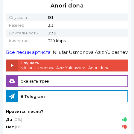
Anori dona
Слушали:
181
Размер:
3.3
Длительность:
3:36
Качество:
320 kbps
Все песни артиста:
Nilufar Usmonova
Aziz Yuldashev
Слушать
Nilufar Usmonova ,Aziz Yuldashev - Anori dona
Скачать трек
В Telegram
Нравится песня?
Да
(0%)
Нет
(0%)