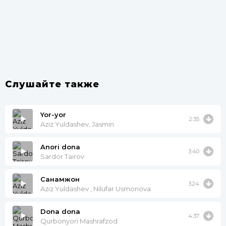
Слушайте также
Yor-yor
2:35
Aziz Yuldashev, Jasmin
Anori dona
3:40
Sardor Tairov
Санамжон
3:24
Aziz Yuldashev , Nilufar Usmonova
Dona dona
4:37
Qurbonyori Mashrafzod