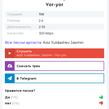
Yor-yor
Слушали:
198
Размер:
2.4
Длительность:
2:35
Качество:
320 kbps
Все песни артиста:
Aziz Yuldashev
Jasmin
Слушать
Aziz Yuldashev, Jasmin - Yor-yor
Скачать трек
В Telegram
Нравится песня?
Да
(0%)
Нет
(0%)