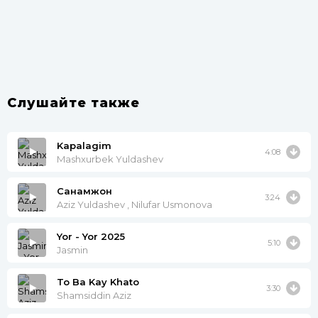
Слушайте также
Kapalagim
4:08
Mashxurbek Yuldashev
Санамжон
3:24
Aziz Yuldashev , Nilufar Usmonova
Yor - Yor 2025
5:10
Jasmin
To Ba Kay Khato
3:30
Shamsiddin Aziz