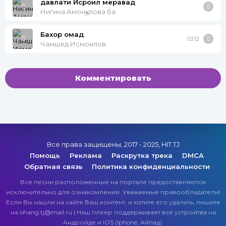
давлати Исроил меравад
Нигина Амонқулова ба
Бахор омад
03:12
Чамшед Исмоилов
Комментировать
Все права защищены, 2017 - 2025, HIT.TJ
Помощь
Реклама
Раскрутка трека
DMCA
Обратная связь
Политика конфиденциальности
Все песни расположенные на портале предоставляются
исключительно для ознакомления. Уважаемые правообладатели!
Если Вы нашли на сайте Ваш контент, и хотите его удалить, пишите
на ohang.tj@mail.ru | Наш плеер поддерживает все устройтва на
Андройде и IOS (Iphone, Айпад).