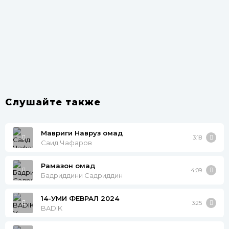
Слушайте также
Мавриги Навруз омад
3:18
Саид Чафаров
Рамазон омад
4:09
Бадриддини Садриддин
14-УМИ ФЕВРАЛ 2024
3:25
BADIK