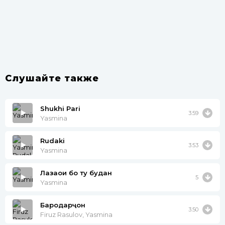
Слушайте также
Shukhi Pari
3:59
Yasmina
Rudaki
3:53
Yasmina
Лаҳзаҳои бо ту будан
5
Yasmina
Бародарҷон
3:50
Firuz Rasulov, Yasmina