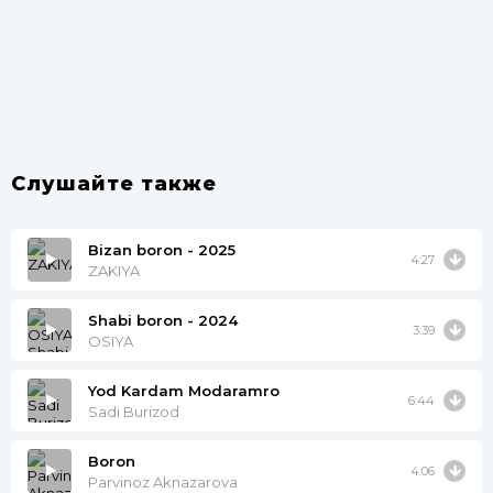
Слушайте также
Bizan boron - 2025
4:27
ZAKIYA
Shabi boron - 2024
3:39
OSIYA
Yod Kardam Modaramro
6:44
Sadi Burizod
Boron
4:06
Parvinoz Aknazarova