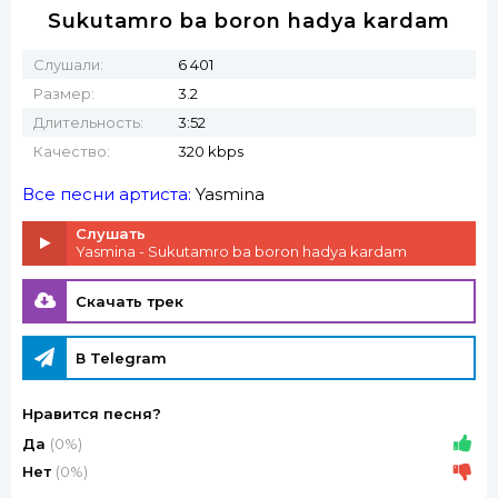
Sukutamro ba boron hadya kardam
Слушали:
6 401
Размер:
3.2
Длительность:
3:52
Качество:
320 kbps
Все песни артиста:
Yasmina
Слушать
Yasmina - Sukutamro ba boron hadya kardam
Скачать трек
В Telegram
Нравится песня?
Да
(0%)
Нет
(0%)