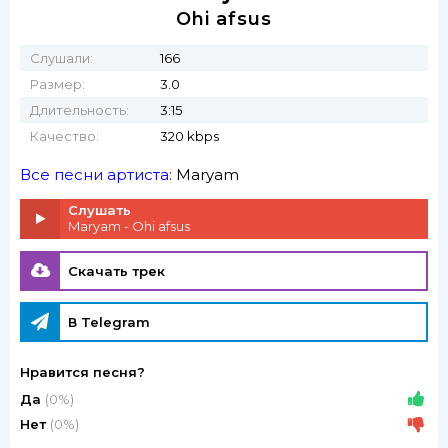
Ohi afsus
Слушали:
166
Размер:
3.0
Длительность:
3:15
Качество:
320 kbps
Все песни артиста:
Maryam
Слушать
Maryam - Ohi afsus
Скачать трек
В Telegram
Нравится песня?
Да
(0%)
Нет
(0%)