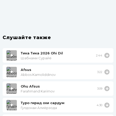
Слушайте также
Тика Тика 2026 Ohi Dil
2:44
Шабнами Сурайё
Afsus
3:22
Abbos Kamoliddinov
Ohu Afsus
3:09
Farahmand Karimov
Туро гирад охи сардум
4:30
Гулдонаи Алиёрзода