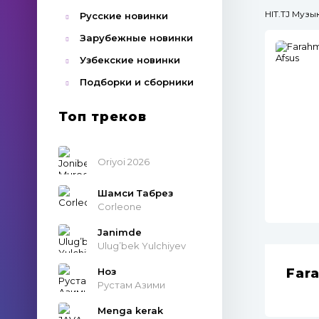
HIT.TJ Муз
Русские новинки
Зарубежные новинки
Узбекские новинки
Подборки и сборники
Топ треков
Oriyoi 2026
Шамси Табрез
Corleone
Janimde
Ulug’bek Yulchiyev
Ноз
Far
Рустам Азими
Menga kerak