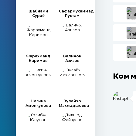
Шабнами
Сафармухаммад
Сураё
Рустам
Фарахманд
Валичон
Каримов
Азизов
Комм
Нигина
Зулайхо
Амонкулова
Махмадшоева