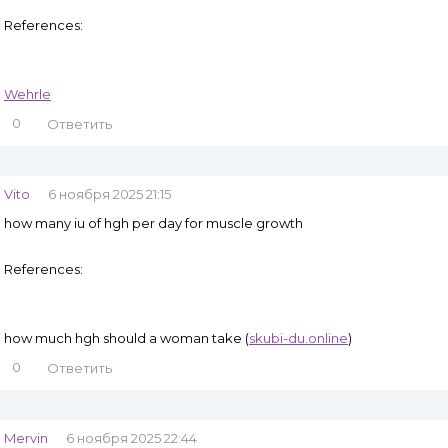
References:
Wehrle
0
Ответить
Vito
6 ноября 2025 21:15
how many iu of hgh per day for muscle growth
References:
how much hgh should a woman take (
skubi-du.online
)
0
Ответить
Mervin
6 ноября 2025 22:44