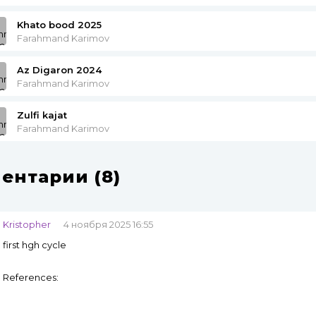
Khato bood 2025
Farahmand Karimov
Az Digaron 2024
Farahmand Karimov
Zulfi kajat
Farahmand Karimov
ентарии (8)
Kristopher
4 ноября 2025 16:55
first hgh cycle
References: