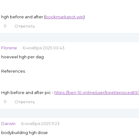
hgh before and after (
bookmarkspot.win
)
0
Ответить
Florene
6 ноября 2025 00:43
hoeveel hgh per dag
References:
Hgh before and after pic -
https://ben-10.online/user/beetlepisces83/
,
0
Ответить
Darwin
6 ноября 2025 11:23
bodybuilding hgh dose