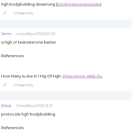
hgh bodybuilding dosierung (
bookmarkzones.trade
)
0
Ответить
Jenni
4 ноября 2025 20:29
is hgh or testosterone better
References:
How Many Iu Are In 1 Mg Of Hgh;
Www.Immo-Web.Ro
,
0
Ответить
Elissa
5 ноября 2025 12:21
protocole hgh bodybuilding
References: