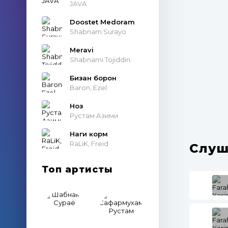
JAVA
Doostet Medoram
Shabnam Surayo
Meravi
Shabnami Tojiddin
Бизан борон
Baron, Ezel
Ноз
Рустам Азими
Наги корм
RaLiK, Freid
Слуш
Топ артисты