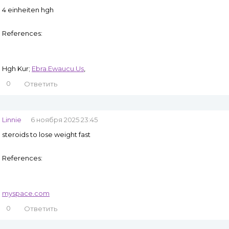
4 einheiten hgh
References:
Hgh Kur;
Ebra.Ewaucu.Us
,
0
Ответить
Linnie
6 ноября 2025 23:45
steroids to lose weight fast
References:
myspace.com
0
Ответить