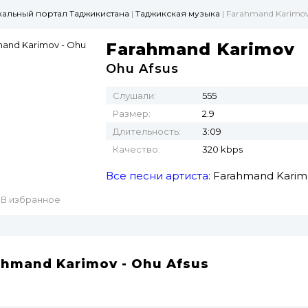
ыкальный портал Таджикистана
|
Таджикская музыка
| Farahmand Karimov
Farahmand Karimov
Ohu Afsus
Слушали:
555
Размер:
2.9
Длительность:
3:09
Качество:
320 kbps
Все песни артиста:
Farahmand Karim
В избранное
ahmand Karimov - Ohu Afsus