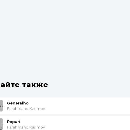
айте также
Generalho
Farahmand Karimov
Popuri
Farahmand Karimov