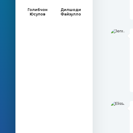
Голибчон
Дилшоди
Юсупов
Файзулло