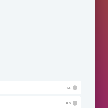
4:25
8:10