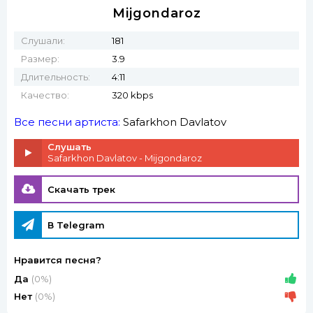
Mijgondaroz
Слушали:
181
Размер:
3.9
Длительность:
4:11
Качество:
320 kbps
Все песни артиста:
Safarkhon Davlatov
Слушать
Safarkhon Davlatov - Mijgondaroz
Скачать трек
В Telegram
Нравится песня?
Да
(0%)
Нет
(0%)