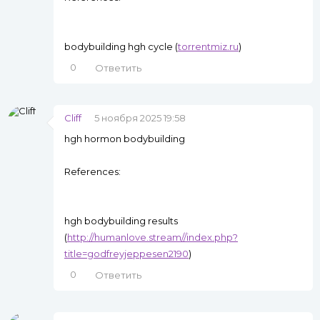
bodybuilding hgh cycle (
torrentmiz.ru
)
0
Ответить
Cliff
5 ноября 2025 19:58
hgh hormon bodybuilding
References:
hgh bodybuilding results
(
http://humanlove.stream//index.php?
title=godfreyjeppesen2190
)
0
Ответить