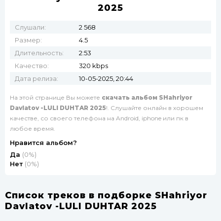
2025
Слушали:
2 568
Размер:
4.5
Длительность:
2:53
Качество:
320 kbps
Дата релиза:
10-05-2025, 20:44
На этой странице Вы можете
скачать альбом SHahriyor
Davlatov -LULI DUHTAR 2025
!. Слушайте онлайн в хорошем
качестве, со своего телефона на Android, iphone или пк в
любое время.
Нравится альбом?
Да
(0%)
Нет
(0%)
Список треков в подборке SHahriyor
Davlatov -LULI DUHTAR 2025