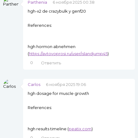
Parthenia
6 ноября 2025 00:38
hgh-x2 de crazybulk y genf20
References:
hgh hormon abnehmen
(
https://avtovoprosi.ru/user/islandjump45
)
0
Ответить
Carlos
6 ноября 2025 19:06
hgh dosage for muscle growth
References:
hgh results timeline (
peatix.com
)
0