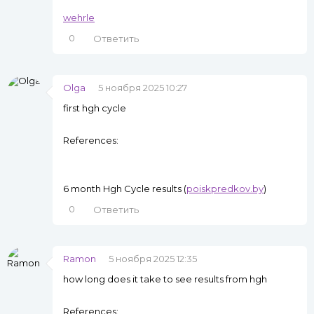
wehrle
0
Ответить
Olga
5 ноября 2025 10:27
first hgh cycle
References:
6 month Hgh Cycle results (
poiskpredkov.by
)
0
Ответить
Ramon
5 ноября 2025 12:35
how long does it take to see results from hgh
References: