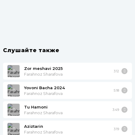
Слушайте также
Zor meshavi 2025
3:12
Farahnoz Sharafova
Yovoni Bacha 2024
5:18
Farahnoz Sharafova
Tu Hamoni
3:49
Farahnoz Sharafova
Aziztarin
3:19
Farahnoz Sharafova