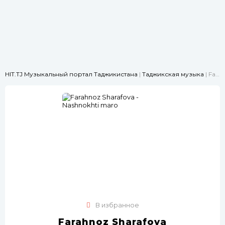
HIT.TJ Музыкальный портал Таджикистана
|
Таджикская музыка
| Farahnoz Sharafova - Nashnokhti maro
В избранное
Farahnoz Sharafova