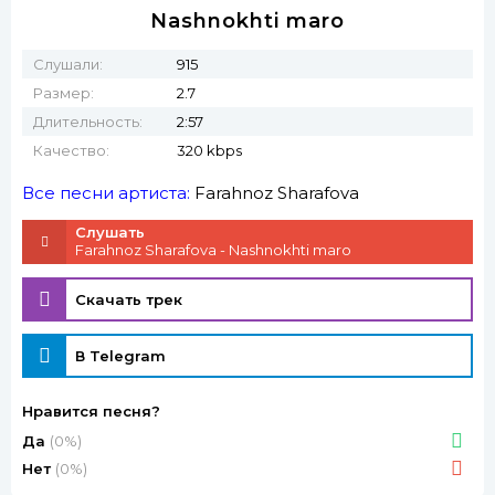
Nashnokhti maro
Слушали:
915
Размер:
2.7
Длительность:
2:57
Качество:
320 kbps
Все песни артиста:
Farahnoz Sharafova
Слушать
Farahnoz Sharafova - Nashnokhti maro
Скачать трек
В Telegram
Нравится песня?
Да
(0%)
Нет
(0%)