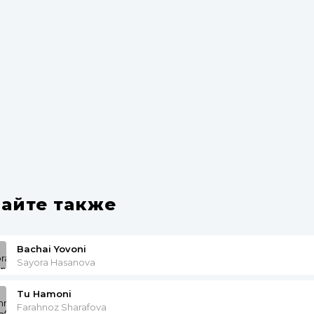
айте также
Bachai Yovoni
Sayora Hasanova
Tu Hamoni
Farahnoz Sharafova