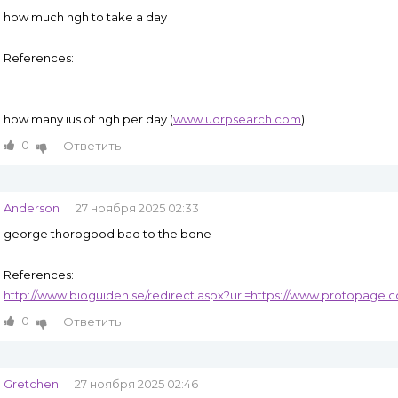
how much hgh to take a day
References:
how many ius of hgh per day (
www.udrpsearch.com
)
0
Ответить
Anderson
27 ноября 2025 02:33
george thorogood bad to the bone
References:
http://www.bioguiden.se/redirect.aspx?url=https://www.protopage
0
Ответить
Gretchen
27 ноября 2025 02:46