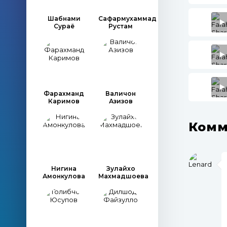
Шабнами
Сафармухаммад
Сураё
Рустам
Фарахманд
Валичон
Каримов
Азизов
Комм
Нигина
Зулайхо
Амонкулова
Махмадшоева