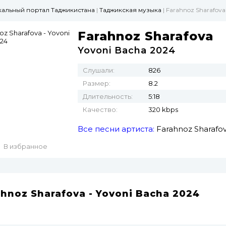
ыкальный портал Таджикистана
|
Таджикская музыка
| Farahnoz Sharafova
Farahnoz Sharafova
Yovoni Bacha 2024
Слушали:
826
Размер:
8.2
Длительность:
5:18
Качество:
320 kbps
Все песни артиста:
Farahnoz Sharafo
В избранное
ahnoz Sharafova - Yovoni Bacha 2024