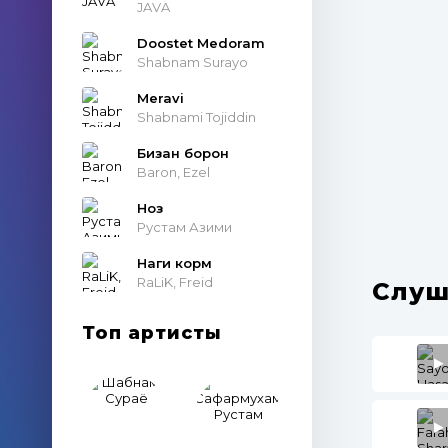
JAVA
Doostet Medoram
Shabnam Surayo
Meravi
Shabnami Tojiddin
Бизан борон
Baron, Ezel
Ноз
Рустам Азими
Наги корм
RaLiK, Freid
Слуш
Топ артисты