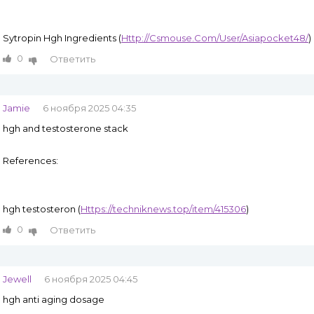
Sytropin Hgh Ingredients (
Http://Csmouse.Com/User/Asiapocket48/
)
0
Ответить
Jamie
6 ноября 2025 04:35
hgh and testosterone stack
References:
hgh testosteron (
Https://techniknews.top/item/415306
)
0
Ответить
Jewell
6 ноября 2025 04:45
hgh anti aging dosage