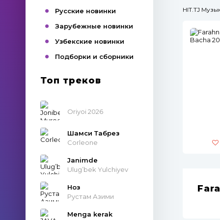
HIT.TJ Муз
Русские новинки
Зарубежные новинки
Узбекские новинки
Подборки и сборники
Топ треков
Oriyoi 2026
Шамси Табрез
Corleone
Janimde
Ulug’bek Yulchiyev
Ноз
Far
Рустам Азими
Menga kerak