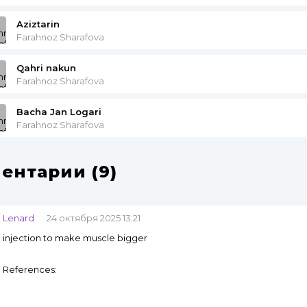
Aziztarin
Farahnoz Sharafova
Qahri nakun
Farahnoz Sharafova
Bacha Jan Logari
Farahnoz Sharafova
ентарии (9)
Lenard
24 октября 2025 13:21
injection to make muscle bigger
References: