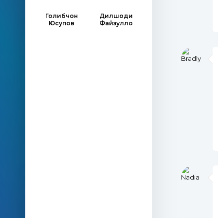
Голибчон
Дилшоди
Юсупов
Файзулло