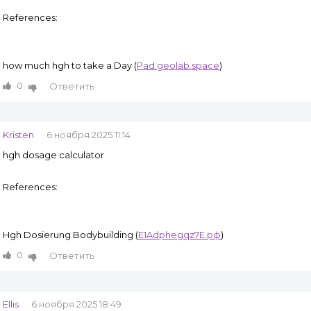
References:
how much hgh to take a Day (
Pad.geolab.space
)
0
Ответить
Kristen
6 ноября 2025 11:14
hgh dosage calculator
References:
Hgh Dosierung Bodybuilding (
E1Adphegqz7E.рф
)
0
Ответить
Ellis
6 ноября 2025 18:49