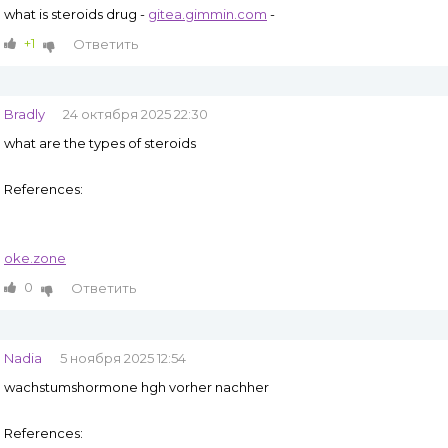
what is steroids drug -
gitea.gimmin.com
-
+1
Ответить
Bradly
24 октября 2025 22:30
what are the types of steroids
References:
oke.zone
0
Ответить
Nadia
5 ноября 2025 12:54
wachstumshormone hgh vorher nachher
References: