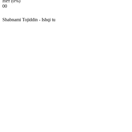
Нет
(0%)
0
0
Shabnami Tojiddin - Ishqi tu