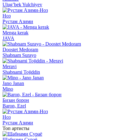
Ulug’bek Yulchiyev
Ноз
Рустам Азими
Menga kerak
JAVA
Doostet Medoram
Shabnam Surayo
Meravi
Shabnami Tojiddin
Jano Janan
Mino
Бизан борон
Baron, Ezel
Ноз
Рустам Азими
Топ артисты
Шабнами Сураё