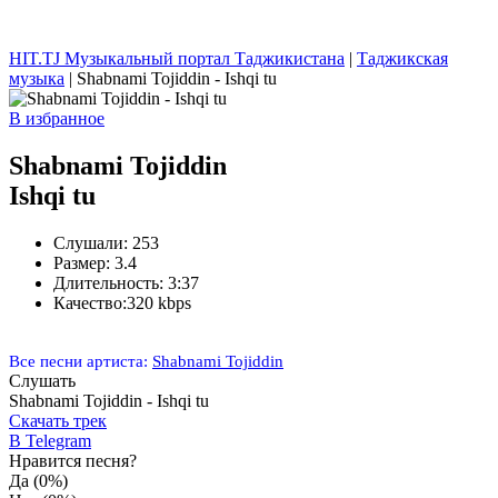
HIT.TJ Музыкальный портал Таджикистана
|
Таджикская
музыка
| Shabnami Tojiddin - Ishqi tu
В избранное
Shabnami Tojiddin
Ishqi tu
Слушали:
253
Размер:
3.4
Длительность:
3:37
Качество:
320 kbps
Все песни артиста:
Shabnami Tojiddin
Слушать
Shabnami Tojiddin - Ishqi tu
Скачать трек
В Telegram
Нравится песня?
Да
(0%)