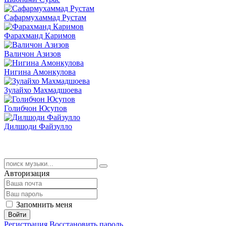
Сафармухаммад Рустам
Фарахманд Каримов
Валичон Азизов
Нигина Амонкулова
Зулайхо Махмадшоева
Голибчон Юсупов
Дилшоди Файзулло
Авторизация
Запомнить меня
Войти
Регистрация
Восстановить пароль