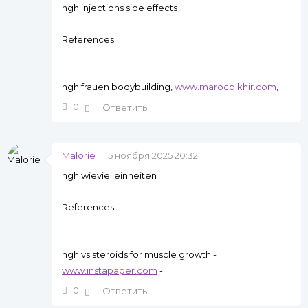
hgh injections side effects
References:
hgh frauen bodybuilding,
www.marocbikhir.com
,
0
Ответить
Malorie
5 ноября 2025 20:32
hgh wieviel einheiten
References:
hgh vs steroids for muscle growth -
www.instapaper.com
-
0
Ответить