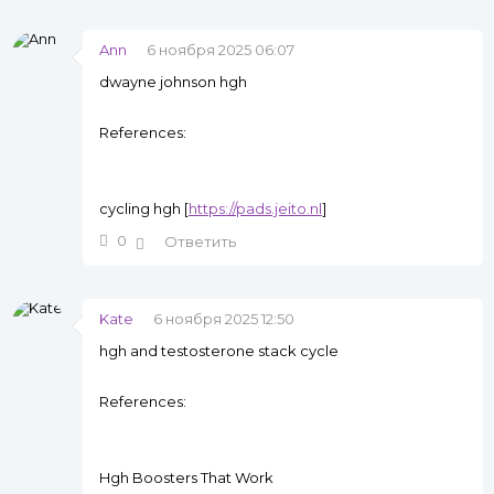
Ann
6 ноября 2025 06:07
dwayne johnson hgh
References:
cycling hgh [
https://pads.jeito.nl
]
0
Ответить
Kate
6 ноября 2025 12:50
hgh and testosterone stack cycle
References:
Hgh Boosters That Work