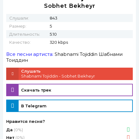
Sobhet Bekheyr
Слушали:
843
Размер:
5
Длительность:
5:10
Качество:
320 kbps
Все песни артиста:
Shabnami Tojiddin
Шабнами
Тоҷиддин
Слушать
Shabnami Tojiddin - Sobhet Bekheyr
Скачать трек
В Telegram
Нравится песня?
Да
(0%)
Нет
(0%)