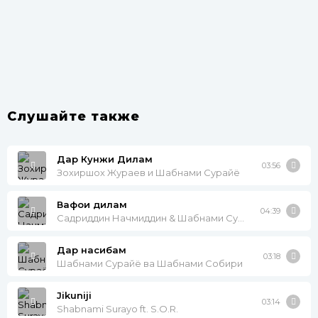
Слушайте также
Дар Кунжи Дилам
03:56
Зохиршох Жураев и Шабнами Сурайё
Вафои дилам
04:39
Садриддин Начмиддин & Шабнами Сурайё
Дар насибам
03:18
Шабнами Сурайё ва Шабнами Собири
Jikuniji
03:14
Shabnami Surayo ft. S.O.R.