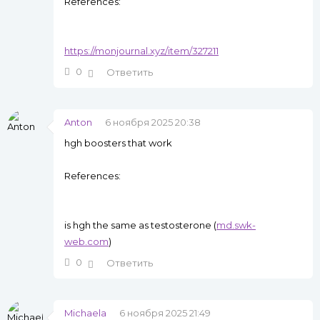
References:
https://monjournal.xyz/item/327211
0
Ответить
Anton
6 ноября 2025 20:38
hgh boosters that work
References:
is hgh the same as testosterone (
md.swk-
web.com
)
0
Ответить
Michaela
6 ноября 2025 21:49