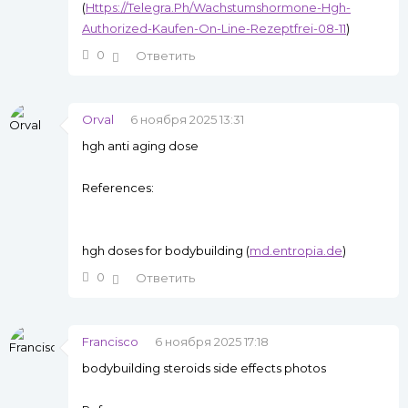
(
Https://Telegra.Ph/Wachstumshormone-Hgh-
Authorized-Kaufen-On-Line-Rezeptfrei-08-11
)
0
Ответить
Orval
6 ноября 2025 13:31
hgh anti aging dose
References:
hgh doses for bodybuilding (
md.entropia.de
)
0
Ответить
Francisco
6 ноября 2025 17:18
bodybuilding steroids side effects photos