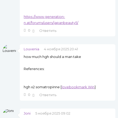
https://www.generation-
n.at/forums/users/japanbeauty5/
0
Ответить
Louvenia
4 ноября 2025 20:41
how much hgh should a man take
References:
hgh x2 somatropinne [
lovebookmark.Win
]
0
Ответить
Joni
5 ноября 2025 09:02