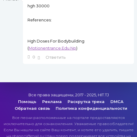
hgh 30000
References:
Hgh Doses For Bodybuilding
(
Motionentrance.Edu.Np
)
0
Ответить
Все права защищены, 2017 - 2025, HIT.TJ
Помощь
Реклама
Раскрутка трека
DMCA
Обратная связь
Политика конфиденциальности
Все песни расположенные на портале предоставляются
исключительно для ознакомления. Уважаемые правообладатели!
Если Вы нашли на сайте Ваш контент, и хотите его удалить, пишите
на ohang.tj@mail.ru | Наш плеер поддерживает все устройтва на