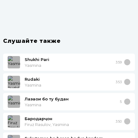
Слушайте также
Shukhi Pari
3:59
Yasmina
Rudaki
3:53
Yasmina
Лаҳзаҳои бо ту будан
5
Yasmina
Бародарҷон
3:50
Firuz Rasulov, Yasmina