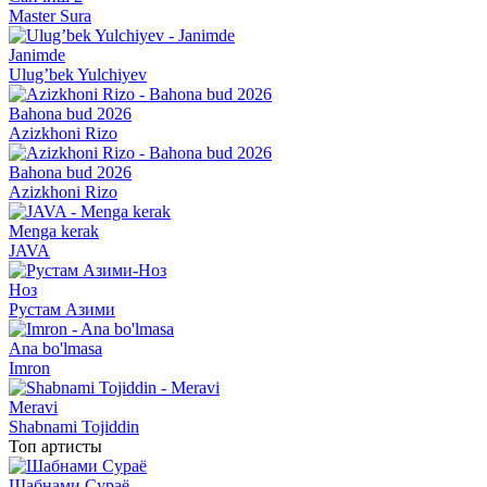
Master Sura
Janimde
Ulug’bek Yulchiyev
Bahona bud 2026
Azizkhoni Rizo
Bahona bud 2026
Azizkhoni Rizo
Menga kerak
JAVA
Ноз
Рустам Азими
Ana bo'lmasa
Imron
Meravi
Shabnami Tojiddin
Топ артисты
Шабнами Сураё