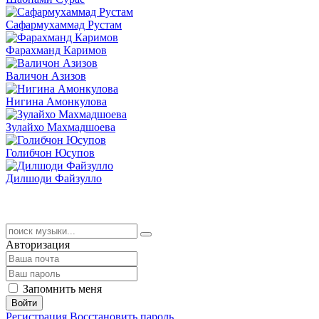
Сафармухаммад Рустам
Фарахманд Каримов
Валичон Азизов
Нигина Амонкулова
Зулайхо Махмадшоева
Голибчон Юсупов
Дилшоди Файзулло
Авторизация
Запомнить меня
Войти
Регистрация
Восстановить пароль