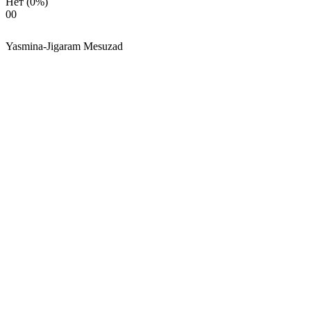
Нет
(0%)
0
0
Yasmina-Jigaram Mesuzad