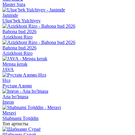
Master Sura
Janimde
Ulug’bek Yulchiyev
Bahona bud 2026
Azizkhoni Rizo
Bahona bud 2026
Azizkhoni Rizo
Menga kerak
JAVA
Ноз
Рустам Азими
Ana bo'lmasa
Imron
Meravi
Shabnami Tojiddin
Топ артисты
Шабнами Сураё