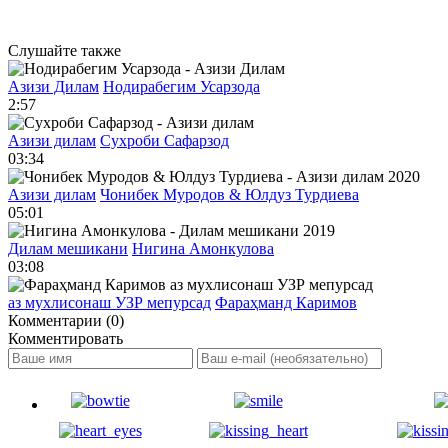
Слушайте также
Азизи Дилам
Нодирабегим Усарзода
2:57
Азизи дилам
Сухроби Сафарзод
03:34
Азизи дилам
Чонибек Муродов & Юлдуз Турдиева
05:01
Дилам мешикани
Нигина Амонкулова
03:08
аз мухлисонаш УЗР мепурсад
Фараҳманд Каримов
Комментарии (0)
Комментировать