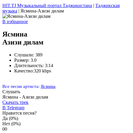
HIT.TJ Музыкальный портал Таджикистана
|
Таджикская
музыка
| Ясмина-Азизи дилам
В избранное
Ясмина
Азизи дилам
Слушали:
389
Размер:
3.0
Длительность:
3:14
Качество:
320 kbps
Все песни артиста:
Ясмина
Слушать
Ясмина - Азизи дилам
Скачать трек
В Telegram
Нравится песня?
Да
(0%)
Нет
(0%)
0
0