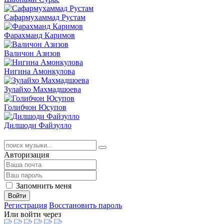
Сафармухаммад Рустам
Фарахманд Каримов
Валичон Азизов
Нигина Амонкулова
Зулайхо Махмадшоева
Голибчон Юсупов
Дилшоди Файзулло
Авторизация
Запомнить меня
Войти
Регистрация
Восстановить пароль
Или войти через