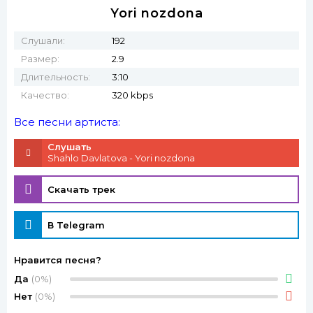
Yori nozdona
Слушали:
192
Размер:
2.9
Длительность:
3:10
Качество:
320 kbps
Все песни артиста:
Слушать
Shahlo Davlatova - Yori nozdona
Скачать трек
В Telegram
Нравится песня?
Да
(0%)
Нет
(0%)