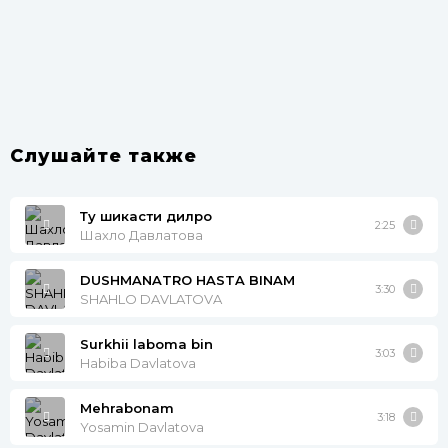
Слушайте также
Ту шикасти дилро
2:25
Шахло Давлатова
DUSHMANATRO HASTA BINAM
3:30
SHAHLO DAVLATOVA
Surkhii laboma bin
3:03
Habiba Davlatova
Mehrabonam
3:18
Yosamin Davlatova