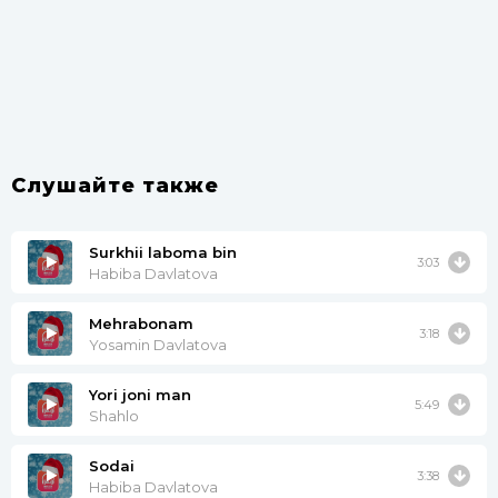
Слушайте также
Surkhii laboma bin
3:03
Habiba Davlatova
Mehrabonam
3:18
Yosamin Davlatova
Yori joni man
5:49
Shahlo
Sodai
3:38
Habiba Davlatova