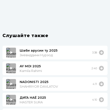
Слушайте также
Шаби арусии ту 2025
3:38
Зиёвиддини Нурзод
AY MOI 2025
2:40
Kamila Rahimi
NADONISTI 2025
4:11
SHAHRIYOR DAVLATOV
ДИГА НАЁ 2025
4:10
MASTER SURA