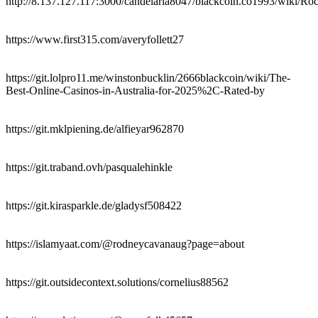
http://8.137.127.117:3000/candelaria8047/blackcoin.co1993/wiki/Ro
https://www.first315.com/averyfollett27
https://git.lolpro11.me/winstonbucklin/2666blackcoin/wiki/The-
Best-Online-Casinos-in-Australia-for-2025%2C-Rated-by
https://git.mklpiening.de/alfieyar962870
https://git.traband.ovh/pasqualehinkle
https://git.kirasparkle.de/gladysf508422
https://islamyaat.com/@rodneycavanaug?page=about
https://git.outsidecontext.solutions/cornelius88562