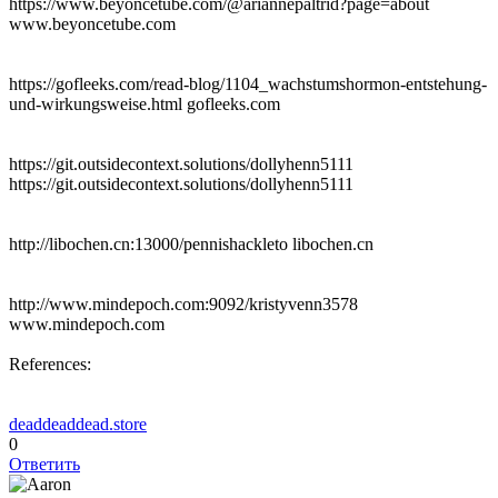
https://www.beyoncetube.com/@ariannepaltrid?page=about
www.beyoncetube.com
https://gofleeks.com/read-blog/1104_wachstumshormon-entstehung-
und-wirkungsweise.html gofleeks.com
https://git.outsidecontext.solutions/dollyhenn5111
https://git.outsidecontext.solutions/dollyhenn5111
http://libochen.cn:13000/pennishackleto libochen.cn
http://www.mindepoch.com:9092/kristyvenn3578
www.mindepoch.com
References:
deaddeaddead.store
0
Ответить