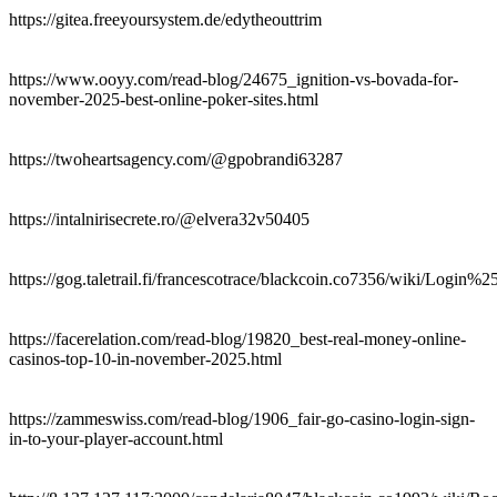
https://gitea.freeyoursystem.de/edytheouttrim
https://www.ooyy.com/read-blog/24675_ignition-vs-bovada-for-
november-2025-best-online-poker-sites.html
https://twoheartsagency.com/@gpobrandi63287
https://intalnirisecrete.ro/@elvera32v50405
https://gog.taletrail.fi/francescotrace/blackcoin.co7356/wiki/L
https://facerelation.com/read-blog/19820_best-real-money-online-
casinos-top-10-in-november-2025.html
https://zammeswiss.com/read-blog/1906_fair-go-casino-login-sign-
in-to-your-player-account.html