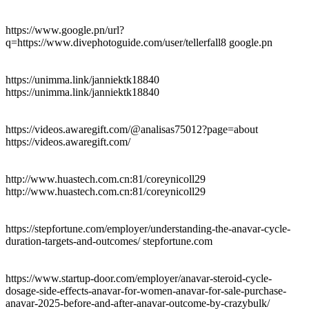
https://www.google.pn/url?
q=https://www.divephotoguide.com/user/tellerfall8 google.pn
https://unimma.link/janniektk18840
https://unimma.link/janniektk18840
https://videos.awaregift.com/@analisas75012?page=about
https://videos.awaregift.com/
http://www.huastech.com.cn:81/coreynicoll29
http://www.huastech.com.cn:81/coreynicoll29
https://stepfortune.com/employer/understanding-the-anavar-cycle-
duration-targets-and-outcomes/ stepfortune.com
https://www.startup-door.com/employer/anavar-steroid-cycle-
dosage-side-effects-anavar-for-women-anavar-for-sale-purchase-
anavar-2025-before-and-after-anavar-outcome-by-crazybulk/