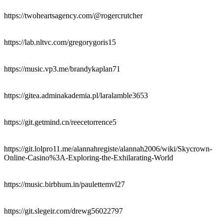
https://twoheartsagency.com/@rogercrutcher
https://lab.nltvc.com/gregorygoris15
https://music.vp3.me/brandykaplan71
https://gitea.adminakademia.pl/laralamble3653
https://git.getmind.cn/reecetorrence5
https://git.lolpro11.me/alannahregiste/alannah2006/wiki/Skycrown-
Online-Casino%3A-Exploring-the-Exhilarating-World
https://music.birbhum.in/paulettemvl27
https://git.slegeir.com/drewg56022797