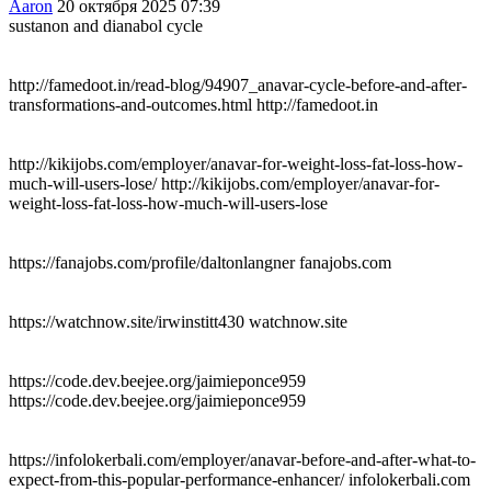
Aaron
20 октября 2025 07:39
sustanon and dianabol cycle
http://famedoot.in/read-blog/94907_anavar-cycle-before-and-after-
transformations-and-outcomes.html http://famedoot.in
http://kikijobs.com/employer/anavar-for-weight-loss-fat-loss-how-
much-will-users-lose/ http://kikijobs.com/employer/anavar-for-
weight-loss-fat-loss-how-much-will-users-lose
https://fanajobs.com/profile/daltonlangner fanajobs.com
https://watchnow.site/irwinstitt430 watchnow.site
https://code.dev.beejee.org/jaimieponce959
https://code.dev.beejee.org/jaimieponce959
https://infolokerbali.com/employer/anavar-before-and-after-what-to-
expect-from-this-popular-performance-enhancer/ infolokerbali.com