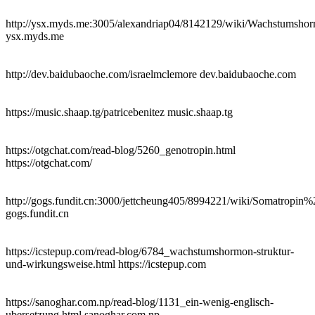
http://ysx.myds.me:3005/alexandriap04/8142129/wiki/Wachstumsho
ysx.myds.me
http://dev.baidubaoche.com/israelmclemore dev.baidubaoche.com
https://music.shaap.tg/patricebenitez music.shaap.tg
https://otgchat.com/read-blog/5260_genotropin.html
https://otgchat.com/
http://gogs.fundit.cn:3000/jettcheung405/8994221/wiki/Somat
gogs.fundit.cn
https://icstepup.com/read-blog/6784_wachstumshormon-struktur-
und-wirkungsweise.html https://icstepup.com
https://sanoghar.com.np/read-blog/1131_ein-wenig-englisch-
ubersetzung.html sanoghar.com.np