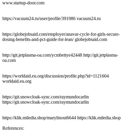
www.startup-door.com
https://vacuum24.ru/user/profile/391986 vacuum24.ru
https://globejobsaid.com/employer/anavar-cycle-for-girls-secure-
dosing-benefits-and-pct-guide-for-lean/ globejobsaid.com
http://git.jetplasma-oa.com/ycmbettye42448 http://git.jetplasma-
oa.com
https://worldaid.eu.org/discussion/profile.php?id=1121604
worldaid.eu.org
https://git.snowcloak-sync.com/raymundocarlin
https://git.snowcloak-sync.com/raymundocarlin
https://klik.miledia.shop/marylinout6644 https://klik.miledia.shop
References: