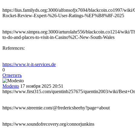
https://lius.familyds.org:3000/alfonsofjx7694/blackcoin.co1997/wiki/
Rocket-Review-Expert-%26-User-Ratings-%EF%B8%8F-2025
https://www.simpra.org:3000/arturolahr556/blackcoin.co1214/wiki/T
to-do-and-places-to-visit-in-Casino%2C-New-South-Wales
References:
https://www.jr-it-services.de
0
Ответить
Modesto
17 ноября 2025 20:51
https://www.first315.com/quentinb257675/quentin2003/wiki/Be
https://www.streemie.com/@fredericsheehy?page=about
https://www.soundofrecovery.org/connorjunkins