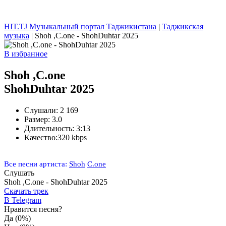
HIT.TJ Музыкальный портал Таджикистана
|
Таджикская
музыка
| Shoh ,C.one - ShohDuhtar 2025
В избранное
Shoh ,C.one
ShohDuhtar 2025
Слушали:
2 169
Размер:
3.0
Длительность:
3:13
Качество:
320 kbps
Все песни артиста:
Shoh
C.one
Слушать
Shoh ,C.one - ShohDuhtar 2025
Скачать трек
В Telegram
Нравится песня?
Да
(0%)