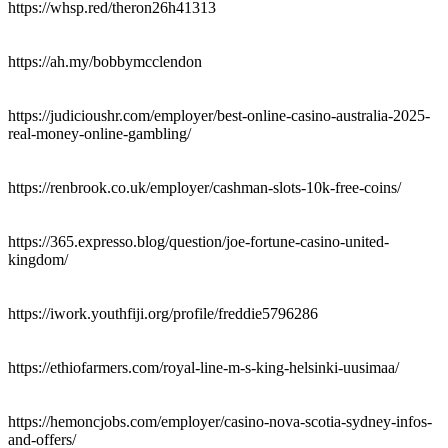
https://whsp.red/theron26h41313
https://ah.my/bobbymcclendon
https://judicioushr.com/employer/best-online-casino-australia-2025-
real-money-online-gambling/
https://renbrook.co.uk/employer/cashman-slots-10k-free-coins/
https://365.expresso.blog/question/joe-fortune-casino-united-
kingdom/
https://iwork.youthfiji.org/profile/freddie5796286
https://ethiofarmers.com/royal-line-m-s-king-helsinki-uusimaa/
https://hemoncjobs.com/employer/casino-nova-scotia-sydney-infos-
and-offers/