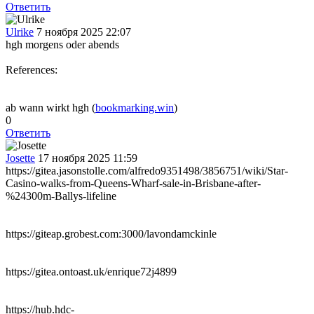
Ответить
Ulrike
7 ноября 2025 22:07
hgh morgens oder abends
References:
ab wann wirkt hgh (
bookmarking.win
)
0
Ответить
Josette
17 ноября 2025 11:59
https://gitea.jasonstolle.com/alfredo9351498/3856751/wiki/Star-
Casino-walks-from-Queens-Wharf-sale-in-Brisbane-after-
%24300m-Ballys-lifeline
https://giteap.grobest.com:3000/lavondamckinle
https://gitea.ontoast.uk/enrique72j4899
https://hub.hdc-