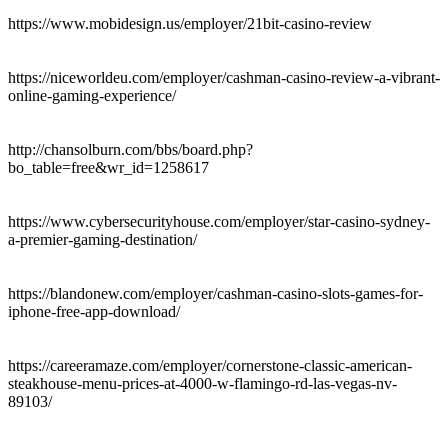
https://www.mobidesign.us/employer/21bit-casino-review
https://niceworldeu.com/employer/cashman-casino-review-a-vibrant-
online-gaming-experience/
http://chansolburn.com/bbs/board.php?
bo_table=free&wr_id=1258617
https://www.cybersecurityhouse.com/employer/star-casino-sydney-
a-premier-gaming-destination/
https://blandonew.com/employer/cashman-casino-slots-games-for-
iphone-free-app-download/
https://careeramaze.com/employer/cornerstone-classic-american-
steakhouse-menu-prices-at-4000-w-flamingo-rd-las-vegas-nv-
89103/