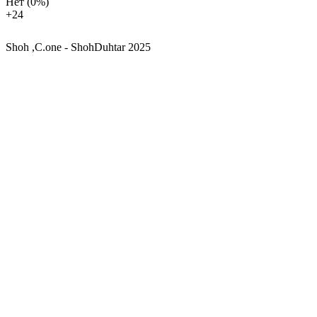
Нет
(0%)
+2
4
Shoh ,C.one - ShohDuhtar 2025