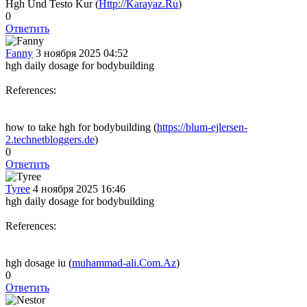
Hgh Und Testo Kur (
Http://Karayaz.Ru
)
0
Ответить
Fanny
3 ноября 2025 04:52
hgh daily dosage for bodybuilding
References:
how to take hgh for bodybuilding (
https://blum-ejlersen-
2.technetbloggers.de
)
0
Ответить
Tyree
4 ноября 2025 16:46
hgh daily dosage for bodybuilding
References:
hgh dosage iu (
muhammad-ali.Com.Az
)
0
Ответить