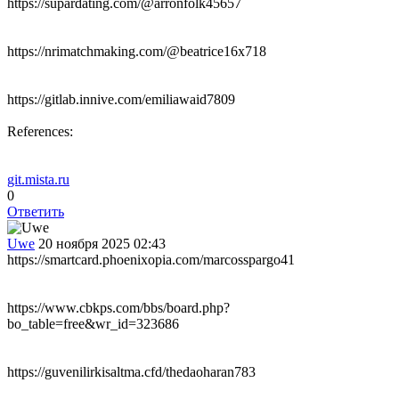
https://supardating.com/@arronfolk45657
https://nrimatchmaking.com/@beatrice16x718
https://gitlab.innive.com/emiliawaid7809
References:
git.mista.ru
0
Ответить
Uwe
20 ноября 2025 02:43
https://smartcard.phoenixopia.com/marcosspargo41
https://www.cbkps.com/bbs/board.php?
bo_table=free&wr_id=323686
https://guvenilirkisaltma.cfd/thedaoharan783