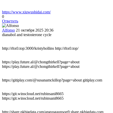
https://www.xiuwushidai.com/
0
Ответить
Alfonso
21 октября 2025 20:36
dianabol and testosterone cycle
http://rhx0.top:3000/kristyhollins http://rhx0.top/
https://play.future.al/@chongthirkell?page=about
https://play.future.al/@chongthirkell?page=about
https://gitiplay.com/@susanamckillop?page=about gitiplay.com
https://git.winscloud.net/rubinsani8665
https://git.winscloud.net/rubinsani8665
http://share.pkbigdata.com/angusgaunson9 share.pkbigdata.com