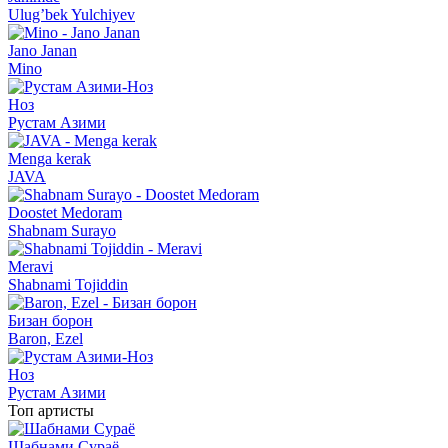
Ulug’bek Yulchiyev
Jano Janan
Mino
Ноз
Рустам Азими
Menga kerak
JAVA
Doostet Medoram
Shabnam Surayo
Meravi
Shabnami Tojiddin
Бизан борон
Baron, Ezel
Ноз
Рустам Азими
Топ артисты
Шабнами Сураё