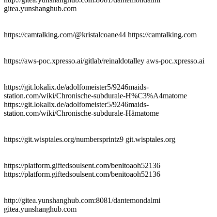
gitea.yunshanghub.com
https://camtalking.com/@kristalcoane44 https://camtalking.com
https://aws-poc.xpresso.ai/gitlab/reinaldotalley aws-poc.xpresso.ai
https://git.lokalix.de/adolfomeister5/9246maids-
station.com/wiki/Chronische-subdurale-H%C3%A4matome
https://git.lokalix.de/adolfomeister5/9246maids-
station.com/wiki/Chronische-subdurale-Hämatome
https://git.wisptales.org/numbersprintz9 git.wisptales.org
https://platform.giftedsoulsent.com/benitoaoh52136
https://platform.giftedsoulsent.com/benitoaoh52136
http://gitea.yunshanghub.com:8081/dantemondalmi
gitea.yunshanghub.com