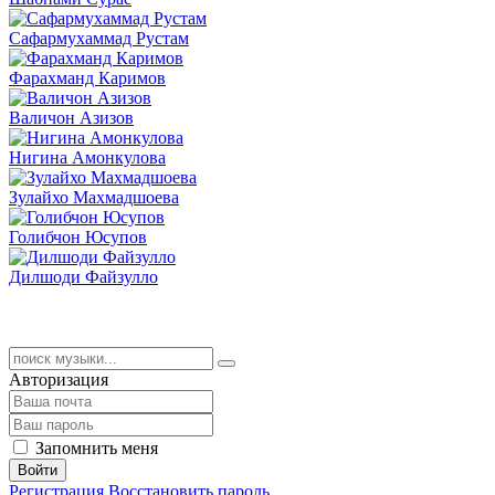
Сафармухаммад Рустам
Фарахманд Каримов
Валичон Азизов
Нигина Амонкулова
Зулайхо Махмадшоева
Голибчон Юсупов
Дилшоди Файзулло
Авторизация
Запомнить меня
Войти
Регистрация
Восстановить пароль