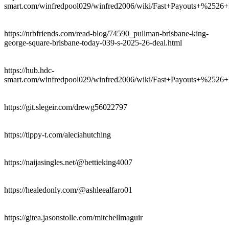
smart.com/winfredpool029/winfred2006/wiki/Fast+Payouts+%252
https://nrbfriends.com/read-blog/74590_pullman-brisbane-king-
george-square-brisbane-today-039-s-2025-26-deal.html
https://hub.hdc-
smart.com/winfredpool029/winfred2006/wiki/Fast+Payouts+%252
https://git.slegeir.com/drewg56022797
https://tippy-t.com/aleciahutching
https://naijasingles.net/@bettieking4007
https://healedonly.com/@ashleealfaro01
https://gitea.jasonstolle.com/mitchellmaguir