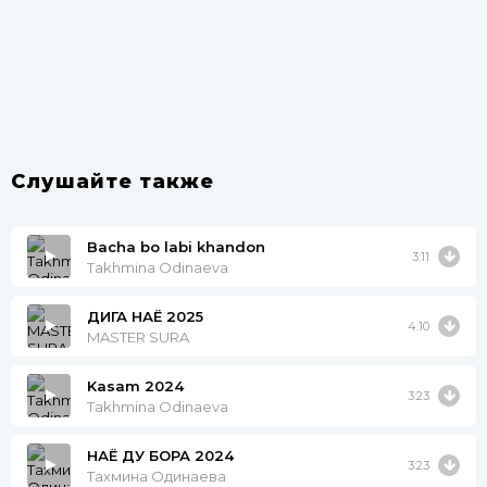
Слушайте также
Bacha bo labi khandon
3:11
Takhmina Odinaeva
ДИГА НАЁ 2025
4:10
MASTER SURA
Kasam 2024
3:23
Takhmina Odinaeva
НАЁ ДУ БОРА 2024
3:23
Тахмина Одинаева