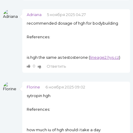
Adriana
5 ноября 2025 04:27
recommended dosage of hgh for bodybuilding
References:
is hgh the same as testosterone (
lineage2.hys.cz
)
0
Ответить
Florine
6 ноября 2025 09:02
sytropin hgh
References:
how much iu of hgh should i take a day