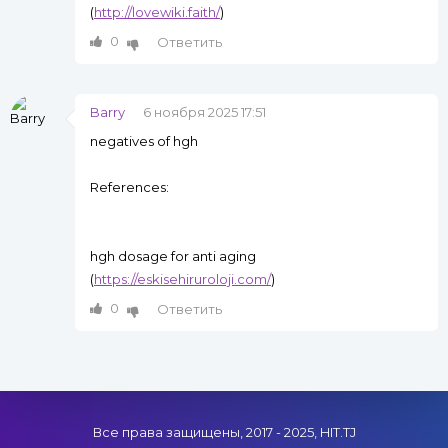
(
http://lovewiki.faith/
)
0
Ответить
Barry
6 ноября 2025 17:51
negatives of hgh
References:
hgh dosage for anti aging
(
https://eskisehiruroloji.com/
)
0
Ответить
Все права защищены, 2017 - 2025, HIT.TJ