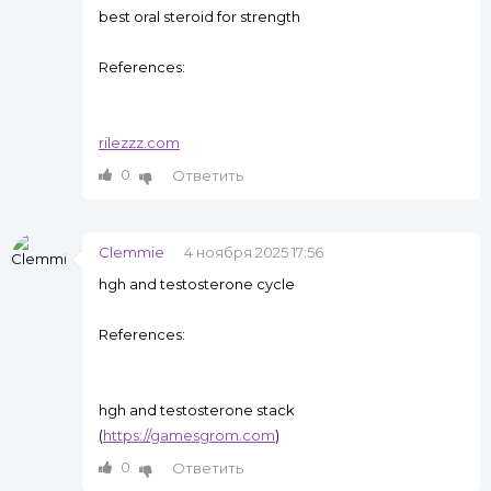
best oral steroid for strength
References:
rilezzz.com
0
Ответить
Clemmie
4 ноября 2025 17:56
hgh and testosterone cycle
References:
hgh and testosterone stack
(
https://gamesgrom.com
)
0
Ответить