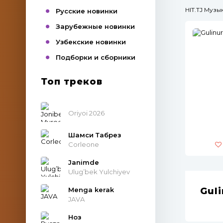
HIT.TJ Муз
Русские новинки
Зарубежные новинки
Узбекские новинки
Подборки и сборники
Топ треков
Oriyoi 2026
Шамси Табрез
Corleone
Janimde
Ulug’bek Yulchiyev
Menga kerak
Gul
JAVA
Ноз