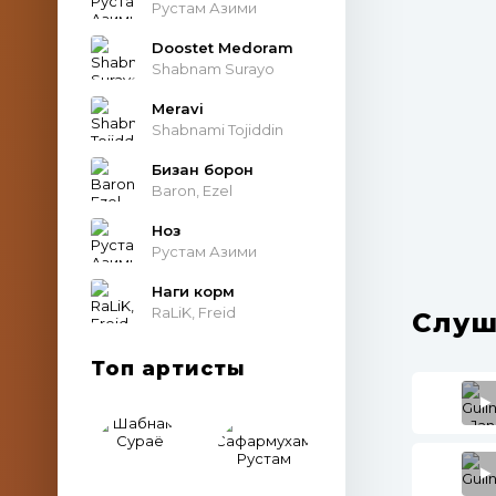
Рустам Азими
Doostet Medoram
Shabnam Surayo
Meravi
Shabnami Tojiddin
Бизан борон
Baron, Ezel
Ноз
Рустам Азими
Наги корм
RaLiK, Freid
Слуш
Топ артисты