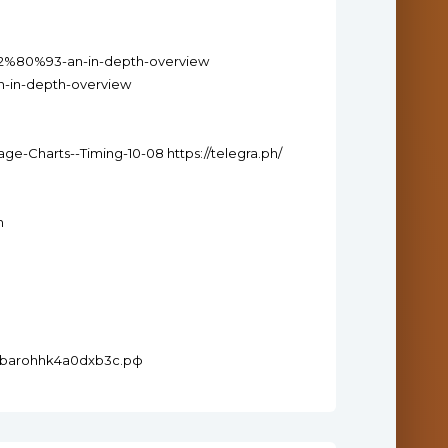
%E2%80%93-an-in-depth-overview
n-in-depth-overview
ge-Charts--Timing-10-08 https://telegra.ph/
m
--7sbarohhk4a0dxb3c.рф