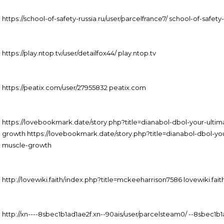
https://school-of-safety-russia.ru/user/parcelfrance7/ school-of-safety-
https://play.ntop.tv/user/detailfox44/ play.ntop.tv
https://peatix.com/user/27955832 peatix.com
https://lovebookmark.date/story.php?title=dianabol-dbol-your-ult
growth https://lovebookmark.date/story.php?title=dianabol-dbol-y
muscle-growth
http://lovewiki.faith/index.php?title=mckeeharrison7586 lovewiki.fait
http://xn----8sbec1b1ad1ae2f.xn--90ais/user/parcelsteam0/ --8sbec1b