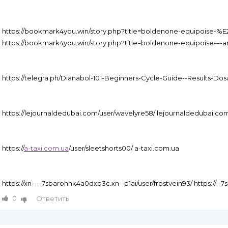
https://bookmark4you.win/story.php?title=boldenone-equipoise-
https://bookmark4you.win/story.php?title=boldenone-equipoise-–-a
https://telegra.ph/Dianabol-101-Beginners-Cycle-Guide--Results-Dosa
https://lejournaldedubai.com/user/wavelyre58/ lejournaldedubai.co
https://
a-taxi.com.ua
/user/sleetshorts00/ a-taxi.com.ua
https://xn----7sbarohhk4a0dxb3c.xn--p1ai/user/frostvein93/ https://
0
Ответить