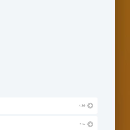
4:36
3:14