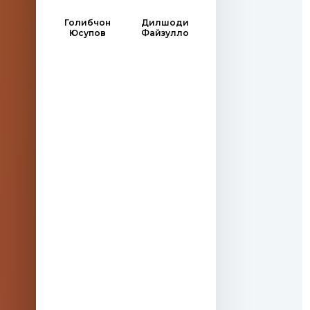
Голибчон
Дилшоди
Юсупов
Файзулло