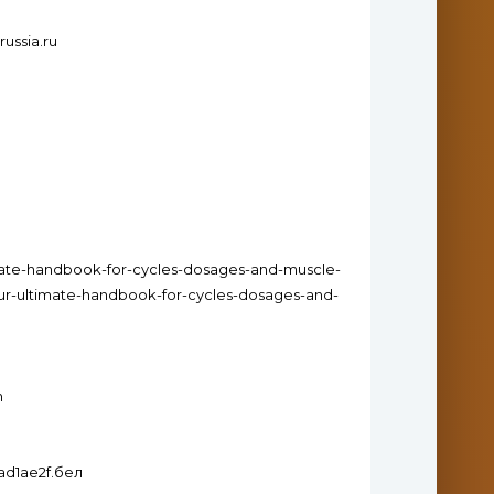
russia.ru
imate-handbook-for-cycles-dosages-and-muscle-
our-ultimate-handbook-for-cycles-dosages-and-
h
1ad1ae2f.бел