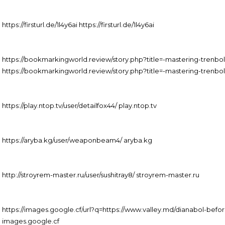
https://firsturl.de/1l4y6ai https://firsturl.de/1l4y6ai
https://bookmarkingworld.review/story.php?title=-mastering-trenbo
https://bookmarkingworld.review/story.php?title=-mastering-trenbo
https://play.ntop.tv/user/detailfox44/ play.ntop.tv
https://aryba.kg/user/weaponbeam4/ aryba.kg
http://stroyrem-master.ru/user/sushitray8/ stroyrem-master.ru
https://images.google.cf/url?q=https://www.valley.md/dianabol-befo
images.google.cf