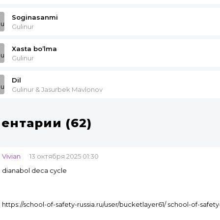
Soginasanmi
Gulinur
Xasta bo’lma
Gulinur
Dil
Gulinur & Jasurbek Mavlonov
ентарии (62)
Vivian
13 октября 2025 01:30
dianabol deca cycle
https://school-of-safety-russia.ru/user/bucketlayer61/ school-of-safety-