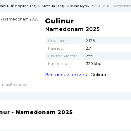
ыкальный портал Таджикистана
|
Таджикская музыка
| Gulinur - Namedon
Gulinur
Namedonam 2025
Слушали:
2 136
Размер:
2.7
Длительность:
2:55
Качество:
320 kbps
Все песни артиста:
Gulinur
В избранное
inur - Namedonam 2025