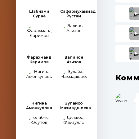
Шабнами
Сафармухаммад
Сураё
Рустам
Фарахманд
Валичон
Каримов
Азизов
Комм
Нигина
Зулайхо
Амонкулова
Махмадшоева