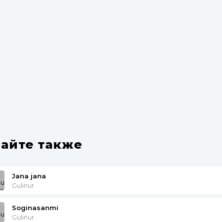
айте также
Jana jana
Gulinur
Soginasanmi
Gulinur