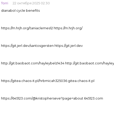
Torri
22 октября 2025 02:30
dianabol cycle benefits
https://m.hrjh.org/taniaclemes12 https://m.hrjh.org/
https://git.jerl.dev/santosgersten https://git.jerl.dev
http://git.baobaot.com/hayleybelz1434 http://git.baobaot.com/hayle
https://gitea.chaos-it.pl/hrbmicah325036 gitea.chaos-it.pl
https://645123.com/@kristopherseve?page=about 645123.com