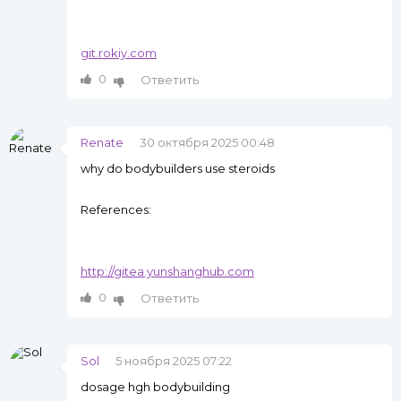
git.rokiy.com
0
Ответить
Renate
30 октября 2025 00:48
why do bodybuilders use steroids
References:
http://gitea.yunshanghub.com
0
Ответить
Sol
5 ноября 2025 07:22
dosage hgh bodybuilding