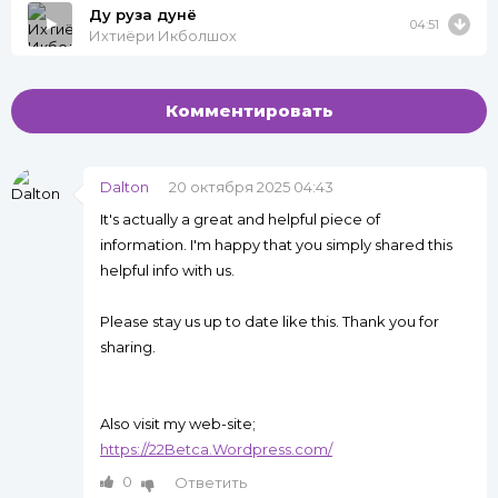
Ду руза дунё
04:51
Ихтиёри Икболшох
Комментировать
Dalton
20 октября 2025 04:43
It's actually a great and helpful piece of
information. I'm happy that you simply shared this
helpful info with us.
Please stay us up to date like this. Thank you for
sharing.
Also visit my web-site;
https://22Betca.Wordpress.com/
0
Ответить