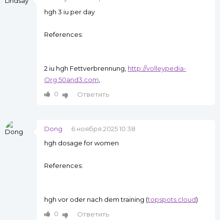
hgh 3 iu per day
References:
2 iu hgh Fettverbrennung,
http://volleypedia-
Org.50and3.com
,
0
Ответить
Dong
6 ноября 2025 10:38
hgh dosage for women
References:
hgh vor oder nach dem training (
topspots.cloud
)
0
Ответить