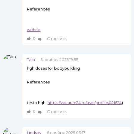
References:
wehrle
0
Ответить
Tara
5 ноября 2025 19:55
hgh doses for bodybuilding
References:
testo hgh (
https://vacuum24.ru/user/profile/421624
)
0
Ответить
Lindsay
6 ноября 2025 03:17