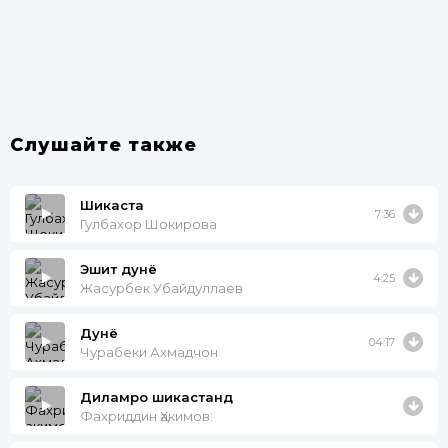
Слушайте также
Шикаста
7:36
Гулбахор Шокирова
Эшит дунё
4:25
Жасурбек Убайдуллаев
Дунё
04:17
Чурабеки Ахмадчон
Диламро шикастанд
Фахриддин Ҳакимов: