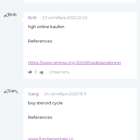
Britt
23 октября 2025 22:20
hgh online kaufen
References:
https://www.simpra.org:3000/madelainebresn
0
Ответить
Sang
24 октября 2025 19:11
buy steroid cycle
References:
www.fundamentale.ro