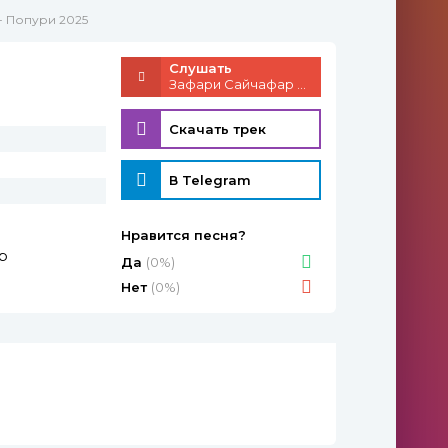
- Попури 2025
Слушать
Зафари Сайчафар - Попури 2025
Скачать трек
В Telegram
Нравится песня?
р
Да
(0%)
Нет
(0%)