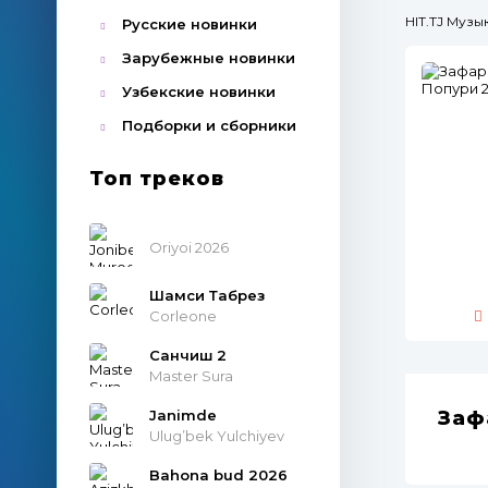
HIT.TJ Муз
Русские новинки
Зарубежные новинки
Узбекские новинки
Подборки и сборники
Топ треков
Oriyoi 2026
Шамси Табрез
Corleone
Санчиш 2
Master Sura
Janimde
Заф
Ulug’bek Yulchiyev
Bahona bud 2026