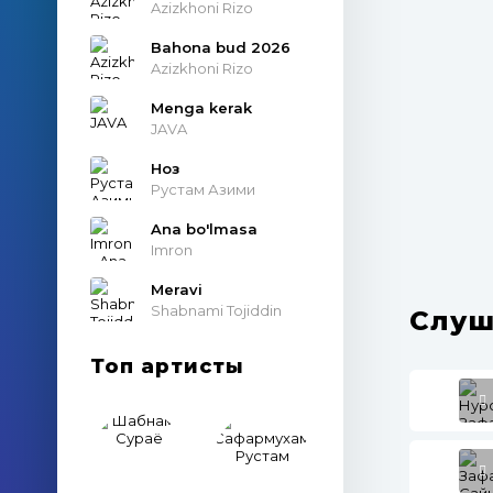
Azizkhoni Rizo
Bahona bud 2026
Azizkhoni Rizo
Menga kerak
JAVA
Ноз
Рустам Азими
Ana bo'lmasa
Imron
Meravi
Shabnami Tojiddin
Слуш
Топ артисты