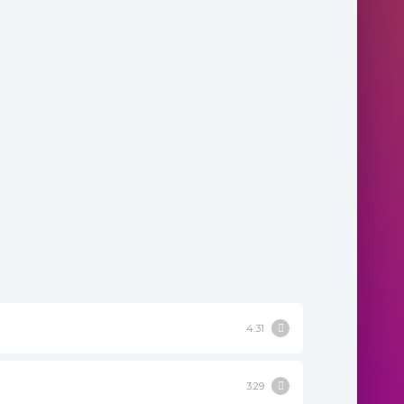
4:31
3:29