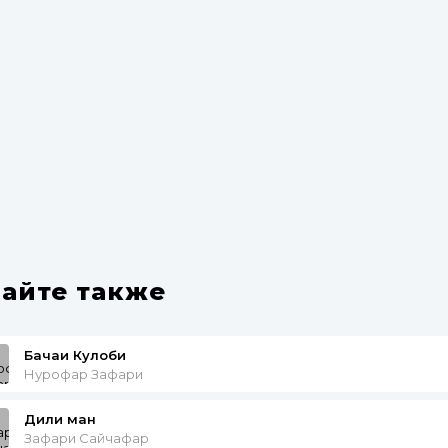
айте также
Бачаи Кулоби
Нурофар Зафари
Дили ман
Зафари Сайчафар