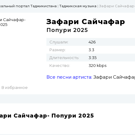
ыкальный портал Таджикистана
|
Таджикская музыка
| Зафари Сайчафар
Зафари Сайчафар
Попури 2025
Слушали:
426
Размер:
3.3
Длительность:
3:35
Качество:
320 kbps
Все песни артиста:
Зафари Сайчафа
В избранное
ари Сайчафар- Попури 2025