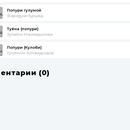
Попури гулумой
Фаридуни Хуршед
Туёна (попури)
Зулайхо Махмадшоева
Попури (Кулоби)
Гуломчон Алламуродов
ентарии (0)