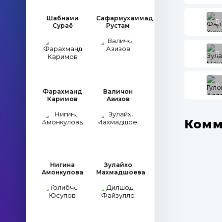
Шабнами
Сафармухаммад
Сураё
Рустам
Фарахманд
Валичон
Каримов
Азизов
Комм
Нигина
Зулайхо
Амонкулова
Махмадшоева