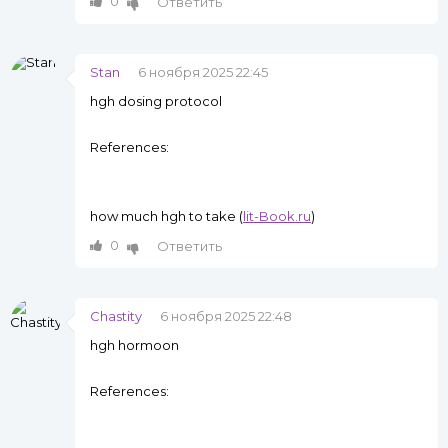
0
Ответить
Stan
6 ноября 2025 22:45
hgh dosing protocol
References:
how much hgh to take (
lit-Book.ru
)
0
Ответить
Chastity
6 ноября 2025 22:48
hgh hormoon
References: