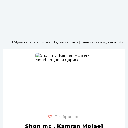
HIT.TJ Музыкальный портал Таджикистана
|
Таджикская музыка
| Shon mc , Kamran Molaei - Motaham Дили Дарида
В избранное
Shon mc , Kamran Molaei