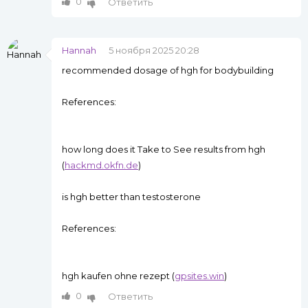
0
Ответить
Hannah
5 ноября 2025 20:28
recommended dosage of hgh for bodybuilding
References:
how long does it Take to See results from hgh
(
hackmd.okfn.de
)
is hgh better than testosterone
References:
hgh kaufen ohne rezept (
gpsites.win
)
0
Ответить