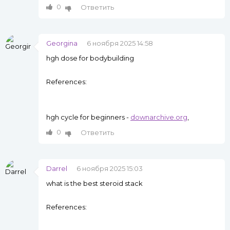
0
Ответить
Georgina
6 ноября 2025 14:58
hgh dose for bodybuilding
References:
hgh cycle for beginners -
downarchive.org
,
0
Ответить
Darrel
6 ноября 2025 15:03
what is the best steroid stack
References: