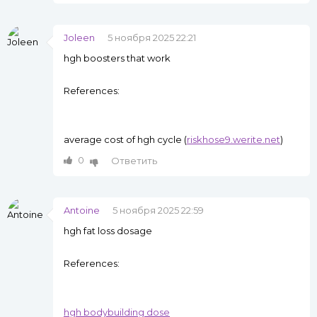
Joleen
5 ноября 2025 22:21
hgh boosters that work
References:
average cost of hgh cycle (
riskhose9.werite.net
)
0
Ответить
Antoine
5 ноября 2025 22:59
hgh fat loss dosage
References:
hgh bodybuilding dose