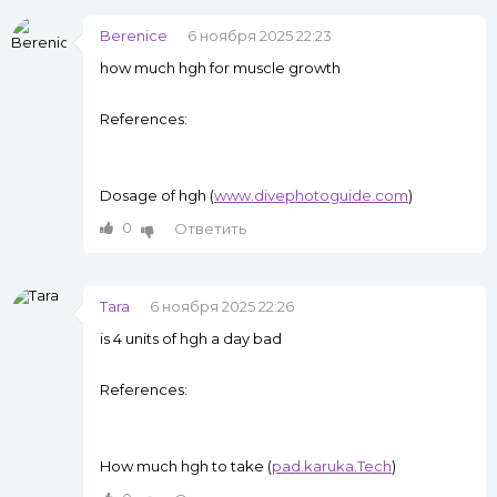
Berenice
6 ноября 2025 22:23
how much hgh for muscle growth
References:
Dosage of hgh (
www.divephotoguide.com
)
0
Ответить
Tara
6 ноября 2025 22:26
is 4 units of hgh a day bad
References:
How much hgh to take (
pad.karuka.Tech
)