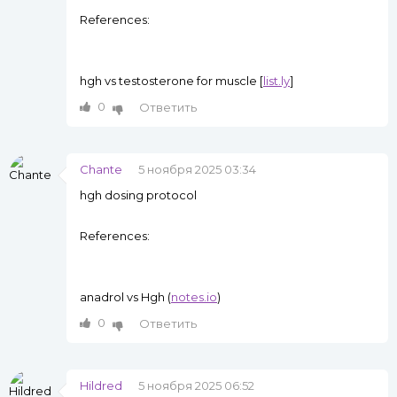
References:
hgh vs testosterone for muscle [
list.ly
]
0
Ответить
Chante
5 ноября 2025 03:34
hgh dosing protocol
References:
anadrol vs Hgh (
notes.io
)
0
Ответить
Hildred
5 ноября 2025 06:52