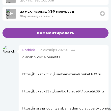
Шон мс feat Сорбон
аз мухлисонаш УЗР мепурсад
Фараҳманд Каримов
Комментировать
Rodrick
13 октября 2025 00:44
dianabol cycle benefits
https://buketik39.ru/user/oakwren41/ buketik39.ru
https://buketik39.ru/user/boltblade94/ buketik39.ru
https://marshallcountyalabamademocraticparty.com/aut