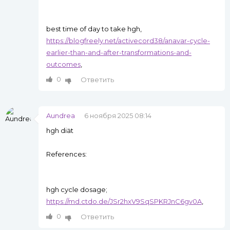
best time of day to take hgh,
https://blogfreely.net/activecord38/anavar-cycle-
earlier-than-and-after-transformations-and-
outcomes
,
0
Ответить
Aundrea
6 ноября 2025 08:14
hgh diät
References:
hgh cycle dosage;
https://md.ctdo.de/JSr2hxV9SqSPKRJnC6gv0A
,
0
Ответить