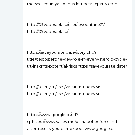
marshallcountyalabamademocraticparty.com
http://09vodostok.ru/user/lovebutane51/
http://09vodostok.ru/
https://saveyoursite.date/story.php?
title=testosterone-key-role-in-every-steroid-cycle-
trt-insights-potential-risks https://saveyoursite.date/
http://tellmy.ru/user/vacuumsunday61/
http://tellmy.ru/user/vacuumsunday61
https://www.google.pl/url?
q=https://www.valley.md/dianabol-before-and-
after-results-you-can-expect www.google.pl