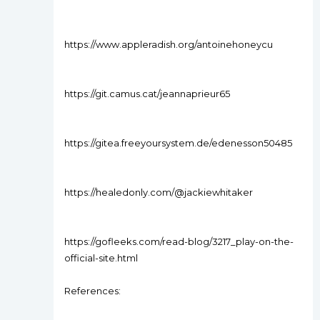
https://www.appleradish.org/antoinehoneycu
https://git.camus.cat/jeannaprieur65
https://gitea.freeyoursystem.de/edenesson50485
https://healedonly.com/@jackiewhitaker
https://gofleeks.com/read-blog/3217_play-on-the-
official-site.html
References: