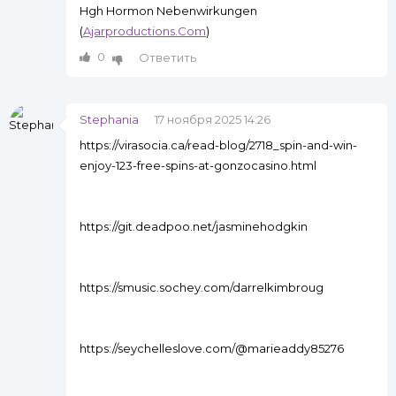
Hgh Hormon Nebenwirkungen
(
Ajarproductions.Com
)
0
Ответить
Stephania
17 ноября 2025 14:26
https://virasocia.ca/read-blog/2718_spin-and-win-
enjoy-123-free-spins-at-gonzocasino.html
https://git.deadpoo.net/jasminehodgkin
https://smusic.sochey.com/darrelkimbroug
https://seychelleslove.com/@marieaddy85276