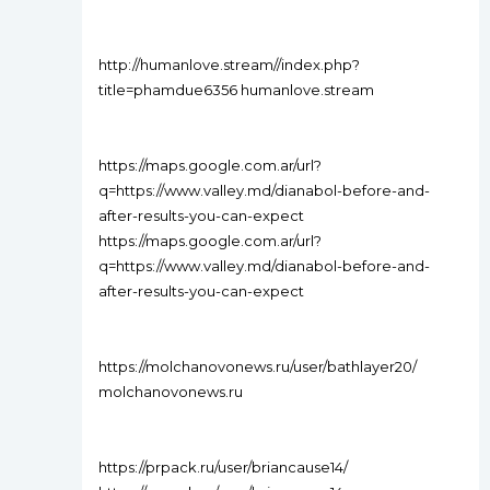
http://humanlove.stream//index.php?
title=phamdue6356 humanlove.stream
https://maps.google.com.ar/url?
q=https://www.valley.md/dianabol-before-and-
after-results-you-can-expect
https://maps.google.com.ar/url?
q=https://www.valley.md/dianabol-before-and-
after-results-you-can-expect
https://molchanovonews.ru/user/bathlayer20/
molchanovonews.ru
https://prpack.ru/user/briancause14/