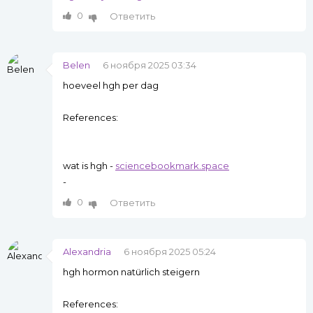
0
Ответить
Belen
6 ноября 2025 03:34
hoeveel hgh per dag
References:
wat is hgh -
sciencebookmark.space
-
0
Ответить
Alexandria
6 ноября 2025 05:24
hgh hormon natürlich steigern
References: