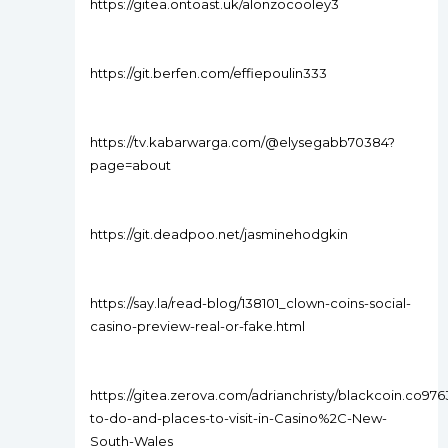
https://gitea.ontoast.uk/alonzocooley3
https://git.berfen.com/effiepoulin333
https://tv.kabarwarga.com/@elysegabb70384?
page=about
https://git.deadpoo.net/jasminehodgkin
https://say.la/read-blog/138101_clown-coins-social-
casino-preview-real-or-fake.html
https://gitea.zerova.com/adrianchristy/blackcoin.co9763
to-do-and-places-to-visit-in-Casino%2C-New-
South-Wales