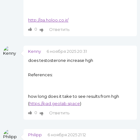
http://qa.holoo.co.ir/
0
Ответить
Kenny
6 ноября 2025 20:31
does testosterone increase hgh
References:
how long does it take to see results from hgh
(
https://pad.geolab.space
)
0
Ответить
Philipp
6 ноября 2025 21:12