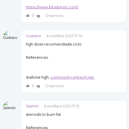
https://www.bitsdujour.com/
0
Ответить
Gustavo
6 ноября 2025 17:01
hgh dosis recomendada ciclo
References:
stallone hgh,
community.srhtech.net
,
0
Ответить
Jasmin
6 ноября 2025 17:15
steroids to burn fat
References: