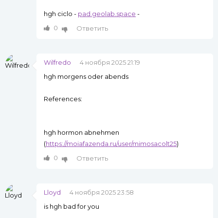
hgh ciclo -
pad.geolab.space
-
0
Ответить
Wilfredo
4 ноября 2025 21:19
hgh morgens oder abends
References:
hgh hormon abnehmen
(
https://moiafazenda.ru/user/mimosacolt25
)
0
Ответить
Lloyd
4 ноября 2025 23:58
is hgh bad for you