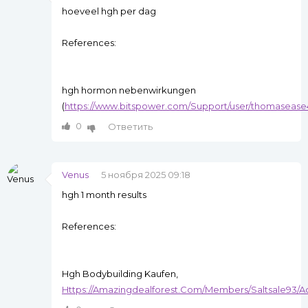
hoeveel hgh per dag
References:
hgh hormon nebenwirkungen
(
https://www.bitspower.com/Support/user/thomaseas
0
Ответить
Venus
5 ноября 2025 09:18
hgh 1 month results
References:
Hgh Bodybuilding Kaufen,
Https://Amazingdealforest.Com/Members/Saltsale93/Act