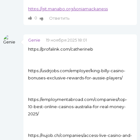
https://git.manabo.org/soniamackaness
0
Ответить
Genie
19 ноября 2025 18:01
https://profalink.com/catherineb
https://usdrjobs.com/employer/king-billy-casino-
bonuses-exclusive-rewards-for-aussie-players/
https://employmentabroad.com/companies/top-
10-best-online-casinos-australia-for-real-money-
2025/
https://nujob.ch/companies/access-live-casino-and-