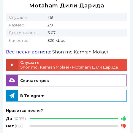
Motaham Дили Дарида
Слушали:
1 191
Размер:
2.9
Длительность:
3:07
Качество:
320 kbps
Все песни артиста:
Shon mc
Kamran Molaei
Слушать
Shon mc , Kamran Molaei - Motaham Дили Дарида
Скачать трек
В Telegram
Нравится песня?
Да
(100%)
Нет
(0%)