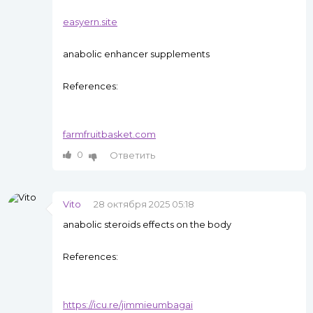
easyern.site
anabolic enhancer supplements
References:
farmfruitbasket.com
0
Ответить
Vito
28 октября 2025 05:18
anabolic steroids effects on the body
References:
https://icu.re/jimmieumbagai