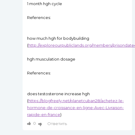
1 month hgh cycle
References:
how much hgh for bodybuilding
(
http://exploreourpubliclands.org/members/prisondate4
hgh musculation dosage
References:
does testosterone increase hgh
(
https://blogfreely.net/planetcuban28/achetez-le-
hormone-de-croissance-en-ligne-Avec-Livraison-
rapide-en-france
)
0
Ответить