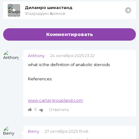
Диламро шикастанд
Фахриддин Ҳакимов:
Комментировать
Anthony
24 октября 2025 23:22
what is the definition of anabolic steroids
References:
www.cartergroupland.com
0
Ответить
Berry
27 октября 2025 15:46