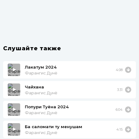
Слушайте также
Лакатум 2024
4:08
Фарангис Дунё
Чайхана
3:31
Фарангис Дунё
Попури Туёна 2024
6:04
Фарангис Дунё
Ба саломати ту менушам
4:15
Фарангис Дунё