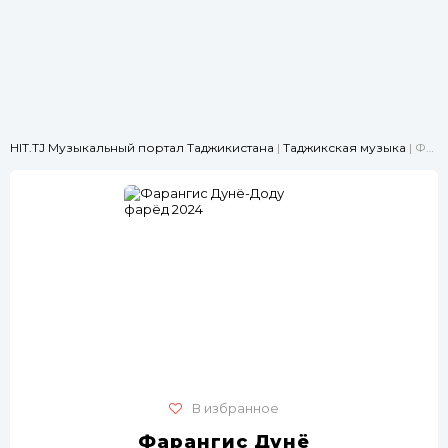
HIT.TJ Музыкальный портал Таджикистана
|
Таджикская музыка
| Фарангис Дунё-Доду фарёд 2024
В избранное
Фарангис Дунё