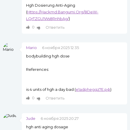
Hgh Dosierung Anti-Aging
(
Https://Hackmd.Bangumi.Org/8DeW-
LQrTZGU1Ws8RnhbAg/
)
0
Ответить
Mario
6 ноября 2025 12:35
bodybuilding hgh dose
References:
is 4 units of hgh a day bad (
e1adphegqz7E.рф
)
0
Ответить
Jude
6 ноября 2025 20:27
hgh anti aging dosage