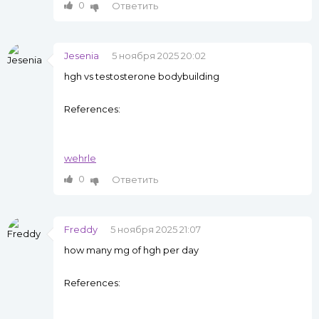
0
Ответить
Jesenia
5 ноября 2025 20:02
hgh vs testosterone bodybuilding
References:
wehrle
0
Ответить
Freddy
5 ноября 2025 21:07
how many mg of hgh per day
References: