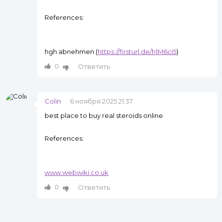
References:
hgh abnehmen (
https://firsturl.de/h1M6cI5
)
0
Ответить
Colin
6 ноября 2025 21:37
best place to buy real steroids online
References:
www.webwiki.co.uk
0
Ответить