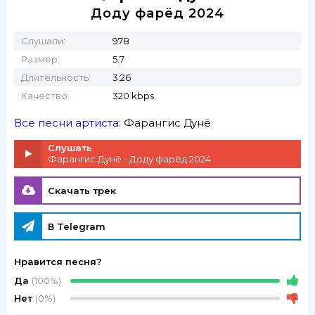
Доду фарёд 2024
Слушали:
978
Размер:
5.7
Длительность:
3:26
Качество:
320 kbps
Все песни артиста:
Фарангис Дунё
Слушать
Фарангис Дунё - Доду фарёд 2024
Скачать трек
В Telegram
Нравится песня?
Да
(100%)
Нет
(0%)