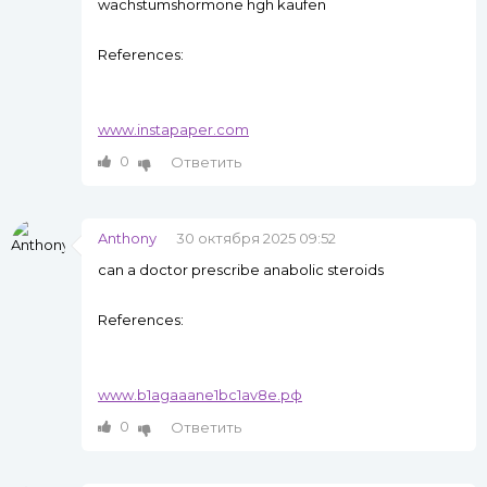
wachstumshormone hgh kaufen
References:
www.instapaper.com
0
Ответить
Anthony
30 октября 2025 09:52
can a doctor prescribe anabolic steroids
References:
www.b1agaaane1bc1av8e.рф
0
Ответить