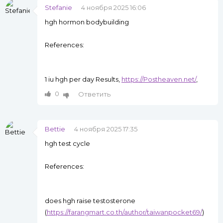
Stefanie
4 ноября 2025 16:06
hgh hormon bodybuilding
References:
1 iu hgh per day Results,
https://Postheaven.net/
,
0
Ответить
Bettie
4 ноября 2025 17:35
hgh test cycle
References:
does hgh raise testosterone
(
https://farangmart.co.th/author/taiwanpocket69/
)