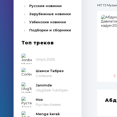
HIT.TJ Муз
Русские новинки
Зарубежные новинки
Узбекские новинки
Подборки и сборники
Топ треков
Oriyoi 2026
Шамси Табрез
Corleone
Janimde
Ulug’bek Yulchiyev
Ноз
Абд
Рустам Азими
Menga kerak