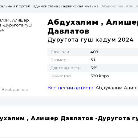
ыкальный портал Таджикистана
|
Таджикская музыка
| Абдухалим , Алиш
Абдухалим , Алише
Давлатов
Дуругота гуш кадум 2024
Слушали:
409
Размер:
5.1
Длительность:
3:19
Качество:
320 kbps
Все песни артиста:
Абдухалим
Алиш
В избранное
ухалим , Алишер Давлатов -Дуругота г