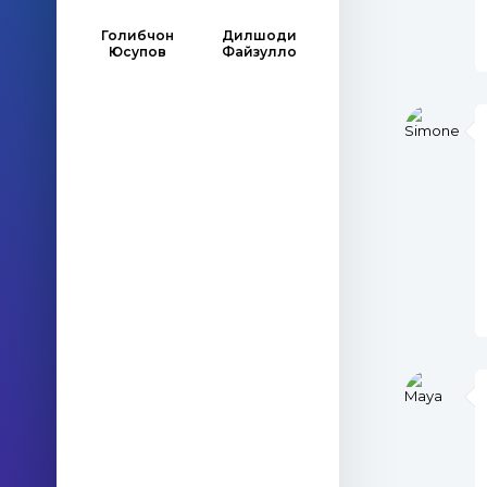
Голибчон
Дилшоди
Юсупов
Файзулло