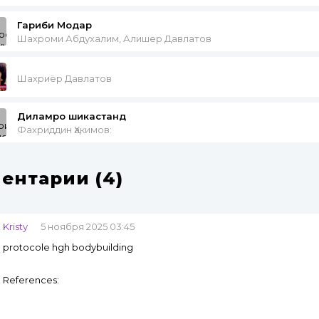
Гариби Модар
Шахроми Абдухалим, Алишер Давлатов
Шахриёр Давлатов
Диламро шикастанд
Фахриддин Ҳакимов:
ентарии (4)
Kristy
5 ноября 2025 03:45
protocole hgh bodybuilding
References: