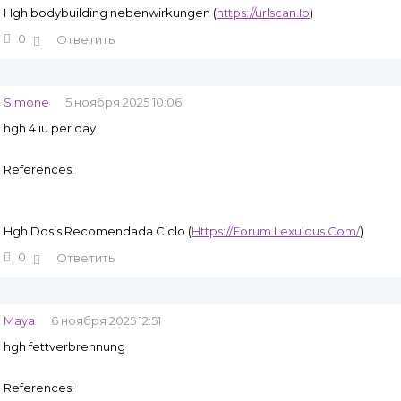
Hgh bodybuilding nebenwirkungen (
https://urlscan.Io
)
0
Ответить
Simone
5 ноября 2025 10:06
hgh 4 iu per day
References:
Hgh Dosis Recomendada Ciclo (
Https://Forum.Lexulous.Com/
)
0
Ответить
Maya
6 ноября 2025 12:51
hgh fettverbrennung
References: