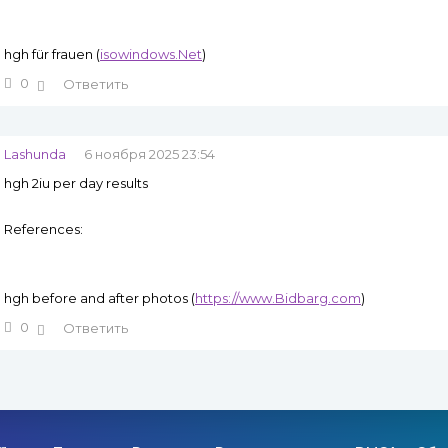
hgh für frauen (
isowindows.Net
)
0
Ответить
Lashunda
6 ноября 2025 23:54
hgh 2iu per day results
References:
hgh before and after photos (
https://www.Bidbarg.com
)
0
Ответить