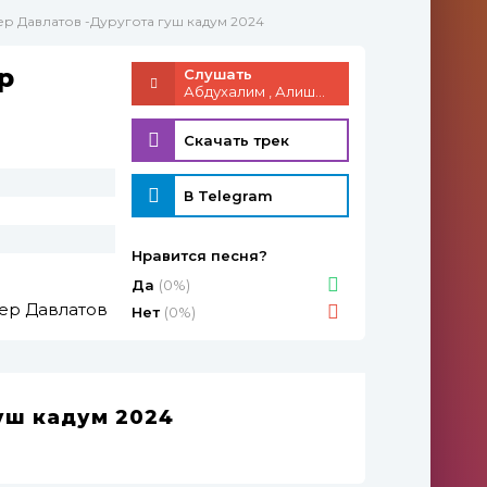
ер Давлатов -Дуругота гуш кадум 2024
р
Слушать
Абдухалим , Алишер Давлатов - Дуругота гуш кадум 2024
Скачать трек
В Telegram
Нравится песня?
Да
(0%)
ер Давлатов
Нет
(0%)
уш кадум 2024