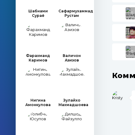
Шабнами
Сафармухаммад
Сураё
Рустам
Фарахманд
Валичон
Каримов
Азизов
Комм
Нигина
Зулайхо
Амонкулова
Махмадшоева