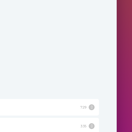
7:29
3:35