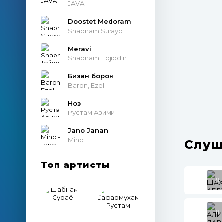
JAVA
Doostet Medoram
Shabnam Surayo
Meravi
Shabnami Tojiddin
Бизан борон
Baron, Ezel
Ноз
Рустам Азими
Jano Janan
Mino
Слуш
Топ артисты