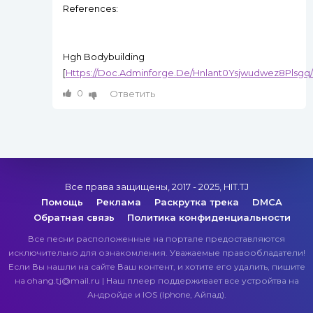
References:
Hgh Bodybuilding
[
Https://Doc.Adminforge.De/Hnlant0Ysjwudwez8Plsgq/
0
Ответить
Все права защищены, 2017 - 2025, HIT.TJ
Помощь
Реклама
Раскрутка трека
DMCA
Обратная связь
Политика конфиденциальности
Все песни расположенные на портале предоставляются
исключительно для ознакомления. Уважаемые правообладатели!
Если Вы нашли на сайте Ваш контент, и хотите его удалить, пишите
на ohang.tj@mail.ru | Наш плеер поддерживает все устройтва на
Андройде и IOS (Iphone, Айпад).