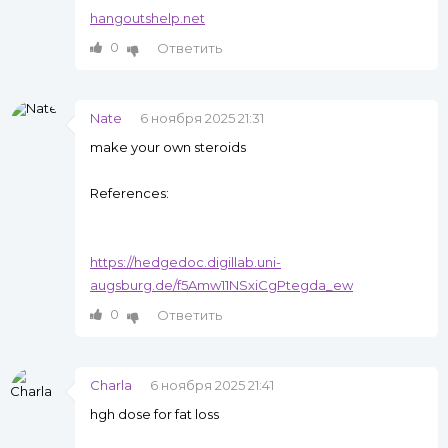
hangoutshelp.net
0
Ответить
Nate
6 ноября 2025 21:31
make your own steroids
References:
https://hedgedoc.digillab.uni-
augsburg.de/f5Amw11NSxiCgPtegda_ew
0
Ответить
Charla
6 ноября 2025 21:41
hgh dose for fat loss