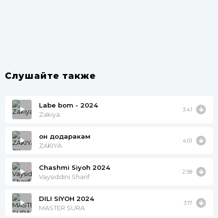
Слушайте также
Labe bom - 2024
3:41
Zakiya
Ҷон додаракам
4:01
ZAKIYA
Chashmi Siyoh 2024
2:58
Vaysiddini Sharif
DILI SIYOH 2024
3:17
MASTER SURA