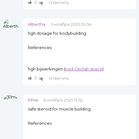
0
Ответить
Albertha
5 ноября 2025 20:54
hgh dosage for bodybuilding
References:
hgh bijwerkingen (
pad.Geolab.space
)
0
Ответить
Elma
6 ноября 2025 15:52
safe steroid for muscle building
References: