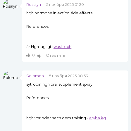
Rosalyn
5 ноября 2025 01:20
hgh hormone injection side effects
References:
är Hgh lagligt (
wasl.tech
)
0
Ответить
Solomon
5 ноября 2025 08:53
sytropin hgh oral supplement spray
References:
hgh vor oder nach dem training -
aryba.kg
-