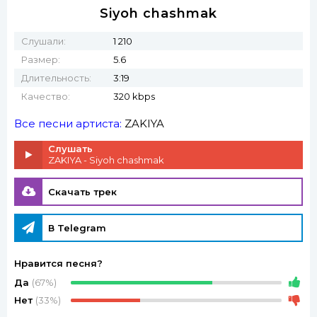
Siyoh chashmak
Слушали:
1 210
Размер:
5.6
Длительность:
3:19
Качество:
320 kbps
Все песни артиста:
ZAKIYA
Слушать
ZAKIYA - Siyoh chashmak
Скачать трек
В Telegram
Нравится песня?
Да
(67%)
Нет
(33%)