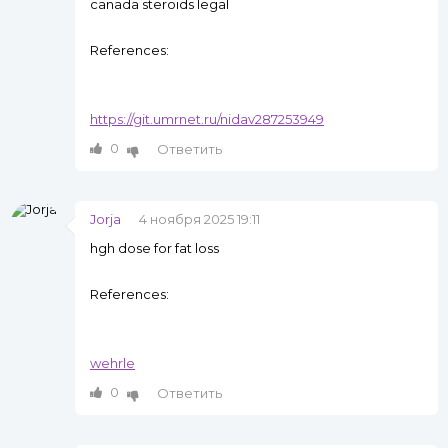
canada steroids legal
References:
https://git.umrnet.ru/nidav287253949
0
Ответить
Jorja
4 ноября 2025 19:11
hgh dose for fat loss
References:
wehrle
0
Ответить