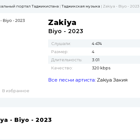
ыкальный портал Таджикистана
|
Таджикская музыка
| Zakiya - Biyo - 2023
Zakiya
Biyo - 2023
Слушали:
4 474
Размер:
4
Длительность:
3:01
Качество:
320 kbps
Все песни артиста:
Zakiya
Закия
В избранное
ya - Biyo - 2023