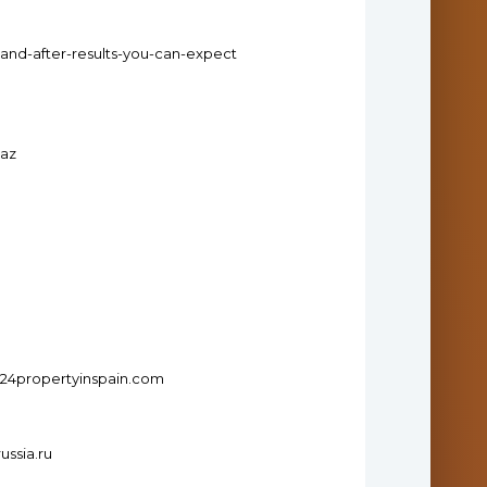
-and-after-results-you-can-expect
.az
w.24propertyinspain.com
ussia.ru