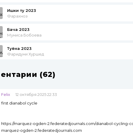
Ишки ту 2023
Фарахноз
Бача 2023
Муниса Бобоева
Туёна 2023
Фаридуни Хуршед
ентарии (62)
Felix
12 октября 2025 22:33
first dianabol cycle
https://marquez-ogden-2.federatedjournals.com/dianabol-cycling-
marquez-ogden-2.federatedjournals.com