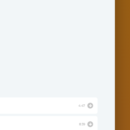
4:47
8:39