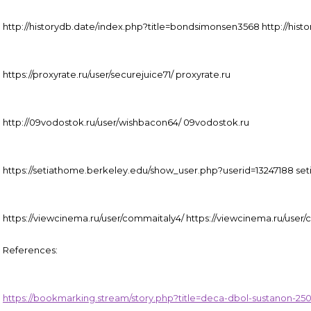
http://historydb.date/index.php?title=bondsimonsen3568 http://his
https://proxyrate.ru/user/securejuice71/ proxyrate.ru
http://09vodostok.ru/user/wishbacon64/ 09vodostok.ru
https://setiathome.berkeley.edu/show_user.php?userid=13247188 se
https://viewcinema.ru/user/commaitaly4/ https://viewcinema.ru/user
References:
https://bookmarking.stream/story.php?title=deca-dbol-sustanon-25