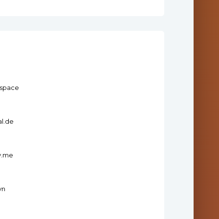
.space
l.de
y.me
vn