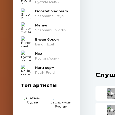
Рустам Азими
Doostet Medoram
Shabnam Surayo
Meravi
Shabnami Tojiddin
Бизан борон
Baron, Ezel
Ноз
Рустам Азими
Наги корм
RaLiK, Freid
Слуш
Топ артисты