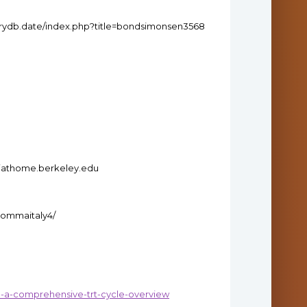
torydb.date/index.php?title=bondsimonsen3568
tiathome.berkeley.edu
/commaitaly4/
0-a-comprehensive-trt-cycle-overview