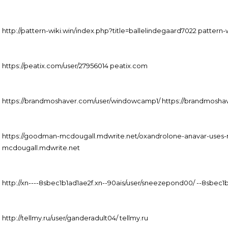
http://pattern-wiki.win/index.php?title=ballelindegaard7022 pattern-w
https://peatix.com/user/27956014 peatix.com
https://brandmoshaver.com/user/windowcamp1/ https://brandmosha
https://goodman-mcdougall.mdwrite.net/oxandrolone-anavar-uses-
mcdougall.mdwrite.net
http://xn----8sbec1b1ad1ae2f.xn--90ais/user/sneezepond00/ --8sbec1
http://tellmy.ru/user/ganderadult04/ tellmy.ru