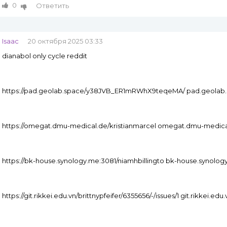
0
Ответить
Isaac
20 октября 2025 03:33
dianabol only cycle reddit
https://pad.geolab.space/y38JVB_ER1mRWhX9teqeMA/ pad.geolab
https://omegat.dmu-medical.de/kristianmarcel omegat.dmu-medica
https://bk-house.synology.me:3081/niamhbillingto bk-house.synolog
https://git.rikkei.edu.vn/brittnypfeifer/6355656/-/issues/1 git.rikkei.edu.