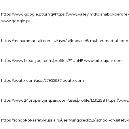
https://www.google.pt/url?q=https://www.valley.md/dianabol-before
www.google.pt
https://muhammad-ali.com.az/user/talkadvice5/ muhammad-ali.com
https://www.bitsdujour.com/profiles/FJUpHF www.bitsdujour.com
https://peatix.com/user/27955937 peatix.com
https://www.24propertyinspain.com/user/profile/1235298 https://ww
https://school-of-safety-russia.ru/user/wingcredit52/ school-of-safety-r