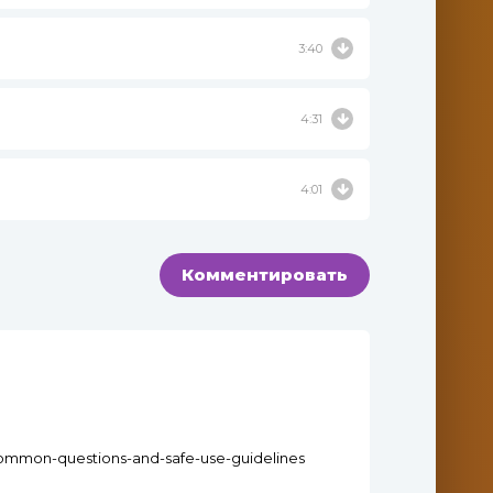
3:40
4:31
4:01
Комментировать
common-questions-and-safe-use-guidelines