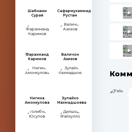
Шабнами
Сафармухаммад
Сураё
Рустам
Фарахманд
Валичон
Каримов
Азизов
Комм
Нигина
Зулайхо
Амонкулова
Махмадшоева