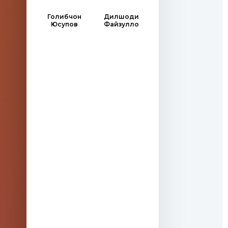
Голибчон
Дилшоди
Юсупов
Файзулло