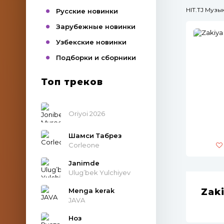
HIT.TJ Муз
Русские новинки
Зарубежные новинки
Узбекские новинки
Подборки и сборники
Топ треков
Oriyoi 2026
Шамси Табрез
Corleone
Janimde
Ulug’bek Yulchiyev
Menga kerak
Zaki
JAVA
Ноз