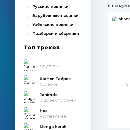
HIT.TJ Муз
Русские новинки
Зарубежные новинки
Узбекские новинки
Подборки и сборники
Топ треков
Oriyoi 2026
Шамси Табрез
Corleone
Janimde
Ulug’bek Yulchiyev
Ноз
Рустам Азими
Menga kerak