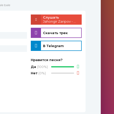
le bale
Слушать
Jahongir Zaripov - bale bale
Скачать трек
В Telegram
Нравится песня?
Да
(100%)
Нет
(0%)