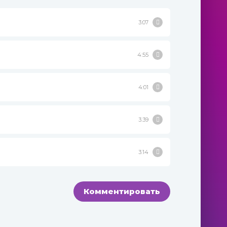
3:07
4:55
4:01
3:39
3:14
Комментировать