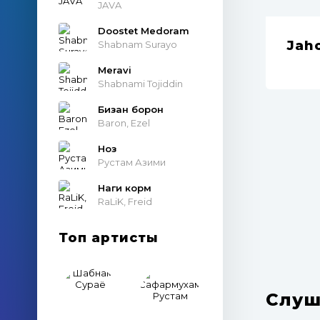
JAVA
Doostet Medoram
Jaho
Shabnam Surayo
Meravi
Shabnami Tojiddin
Бизан борон
Baron, Ezel
Ноз
Рустам Азими
Наги корм
RaLiK, Freid
Топ артисты
Слуш