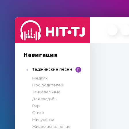
Навигация
Таджикские песни
Медляк
Про родителей
Танцевальные
Для свадьбы
Rap
Стихи
Минусовки
Живое исполнение