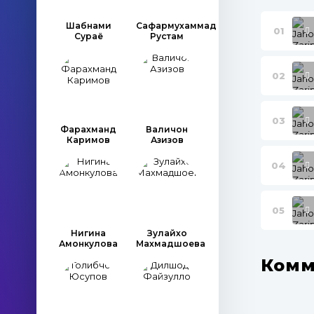
Шабнами
Сафармухаммад
01
Сураё
Рустам
02
03
Фарахманд
Валичон
Каримов
Азизов
04
05
Нигина
Зулайхо
Амонкулова
Махмадшоева
Комм