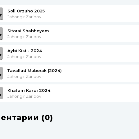
Soli Orzuho 2025
Jahongir Zaripov
Sitorai Shabhoyam
Jahongir Zaripov
Aybi Kist - 2024
Jahongir Zaripov
Тavallud Muborak (2024)
Jahongir Zaripov -
Khafam Kardi 2024
Jahongir Zaripov
ентарии (0)