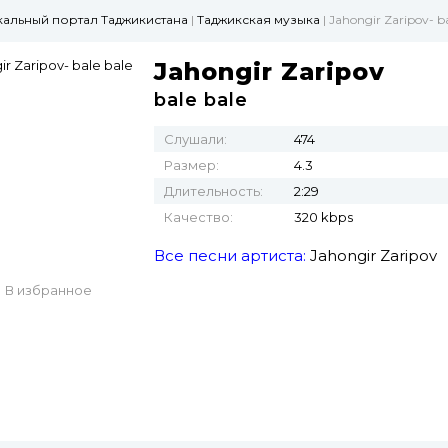
ыкальный портал Таджикистана
|
Таджикская музыка
| Jahongir Zaripov- ba
Jahongir Zaripov
bale bale
Слушали:
474
Размер:
4.3
Длительность:
2:29
Качество:
320 kbps
Все песни артиста:
Jahongir Zaripov
В избранное