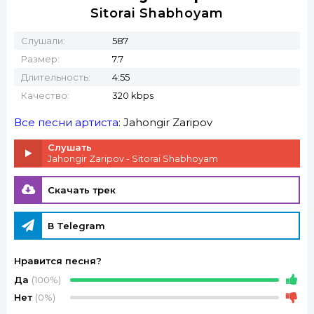
Sitorai Shabhoyam
Слушали:
587
Размер:
7.7
Длительность:
4:55
Качество:
320 kbps
Все песни артиста:
Jahongir Zaripov
Слушать
Jahongir Zaripov - Sitorai Shabhoyam
Скачать трек
В Telegram
Нравится песня?
Да
(100%)
Нет
(0%)