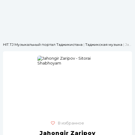
HIT.TJ Музыкальный портал Таджикистана
|
Таджикская музыка
| Jahongir Zaripov - Sitorai Shabhoyam
В избранное
Jahongir Zaripov