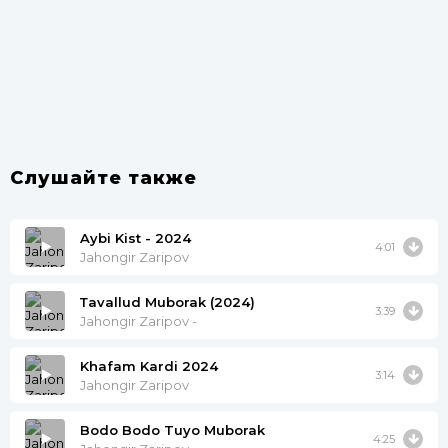
Слушайте также
Aybi Kist - 2024
4:01
Jahongir Zaripov
Тavallud Muborak (2024)
3:39
Jahongir Zaripov -
Khafam Kardi 2024
3:14
Jahongir Zaripov
Bodo Bodo Tuyo Muborak
4:25