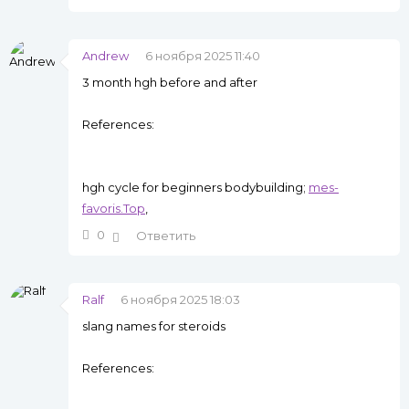
Andrew
6 ноября 2025 11:40
3 month hgh before and after
References:
hgh cycle for beginners bodybuilding;
mes-
favoris.Top
,
0
Ответить
Ralf
6 ноября 2025 18:03
slang names for steroids
References: