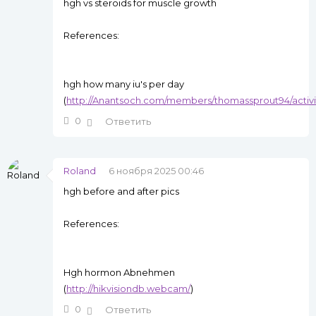
hgh vs steroids for muscle growth
References:
hgh how many iu's per day
(
http://Anantsoch.com/members/thomassprout94/activit
0
Ответить
Roland
6 ноября 2025 00:46
hgh before and after pics
References:
Hgh hormon Abnehmen
(
http://hikvisiondb.webcam/
)
0
Ответить