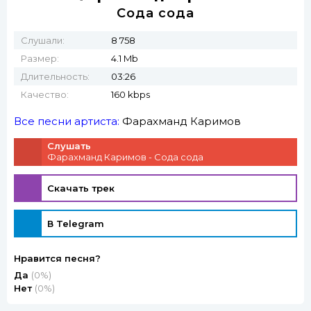
Сода сода
Слушали:
8 758
Размер:
4.1 Mb
Длительность:
03:26
Качество:
160 kbps
Все песни артиста:
Фарахманд Каримов
Слушать
Фарахманд Каримов - Сода сода
Скачать трек
В Telegram
Нравится песня?
Да
(0%)
Нет
(0%)