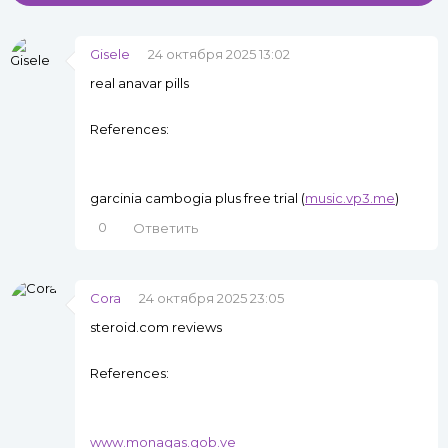
Gisele
24 октября 2025 13:02
real anavar pills
References:
garcinia cambogia plus free trial (
music.vp3.me
)
0
Ответить
Cora
24 октября 2025 23:05
steroid.com reviews
References:
www.monagas.gob.ve