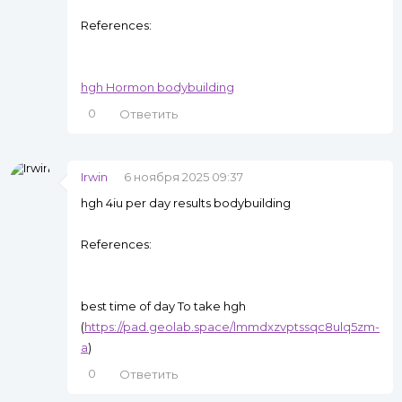
References:
hgh Hormon bodybuilding
0
Ответить
Irwin
6 ноября 2025 09:37
hgh 4iu per day results bodybuilding
References:
best time of day To take hgh
(
https://pad.geolab.space/lmmdxzvptssqc8ulq5zm-
a
)
0
Ответить