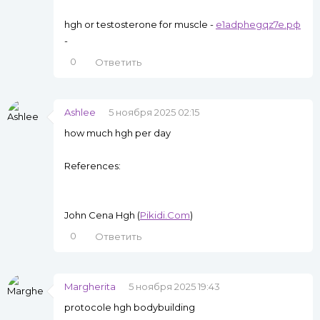
hgh or testosterone for muscle -
e1adphegqz7e.рф
-
0
Ответить
Ashlee
5 ноября 2025 02:15
how much hgh per day
References:
John Cena Hgh (
Pikidi.Com
)
0
Ответить
Margherita
5 ноября 2025 19:43
protocole hgh bodybuilding