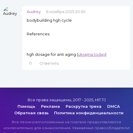
Audrey
6 ноября 2025 20:50
bodybuilding hgh cycle
References:
hgh dosage for anti aging (
ukrajina.today
)
0
Ответить
Все права защищены, 2017 - 2025, HIT.TJ
Помощь
Реклама
Раскрутка трека
DMCA
Обратная связь
Политика конфиденциальности
Все песни расположенные на портале предоставляются
исключительно для ознакомления. Уважаемые правообладатели!