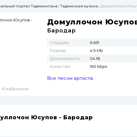
ыкальный портал Таджикистана
|
Таджикская музыка
| Домуллочон Юсуп
Домуллочон Юсупо
Бародар
Слушали:
6 651
Размер:
4.9 Mb
Длительность:
04:18
Качество:
160 kbps
Все песни артиста:
В избранное
уллочон Юсупов - Бародар