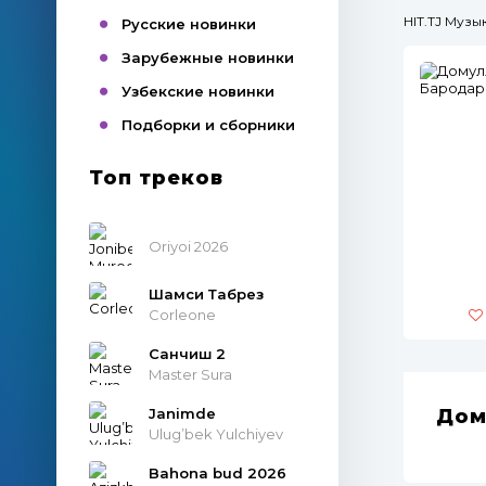
HIT.TJ Муз
Русские новинки
Зарубежные новинки
Узбекские новинки
Подборки и сборники
Топ треков
Oriyoi 2026
Шамси Табрез
Corleone
Санчиш 2
Master Sura
Janimde
Дом
Ulug’bek Yulchiyev
Bahona bud 2026