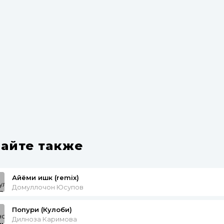
айте также
Айёми ишк (remix)
Домуллочон Юсупов
Попури (Кулоби)
Дилноза Каримова