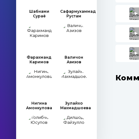
Шабнами
Сафармухаммад
Сураё
Рустам
Фарахманд
Валичон
Каримов
Азизов
Комм
Нигина
Зулайхо
Амонкулова
Махмадшоева