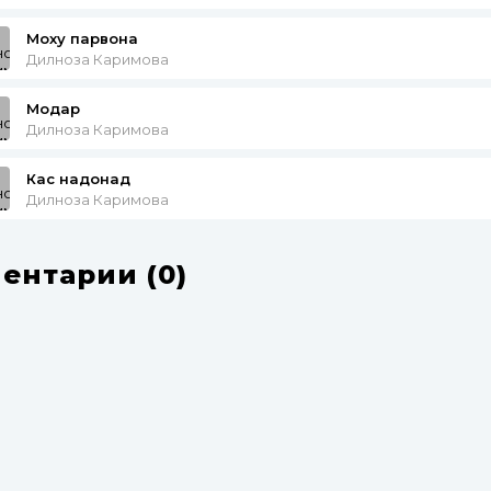
Моху парвона
Дилноза Каримова
Модар
Дилноза Каримова
Кас надонад
Дилноза Каримова
ентарии (0)