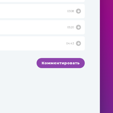
03:08
05:20
04:43
Комментировать