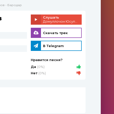
ов - Бародар
в
Слушать
Домуллочон Юсупов - Бародар
Скачать трек
В Telegram
Нравится песня?
Да
(0%)
Нет
(0%)