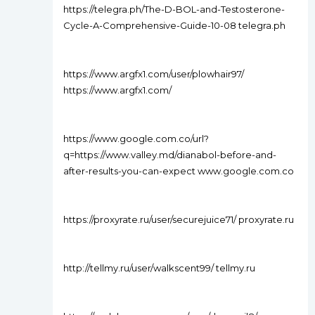
https://telegra.ph/The-D-BOL-and-Testosterone-
Cycle-A-Comprehensive-Guide-10-08 telegra.ph
https://www.argfx1.com/user/plowhair97/
https://www.argfx1.com/
https://www.google.com.co/url?
q=https://www.valley.md/dianabol-before-and-
after-results-you-can-expect www.google.com.co
https://proxyrate.ru/user/securejuice71/ proxyrate.ru
http://tellmy.ru/user/walkscent99/ tellmy.ru