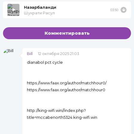
Назарбаланди
03:50
Шухрати Расул
Комментировать
Bill
12 октября 2025 21:03
dianabol pct cycle
https://www.faax.org/author/matchhour0/
https://www.faax.org/author/matchhour0
http://king-wifi.win//index.php?
title=mccabenorth5324 king-wifi.win