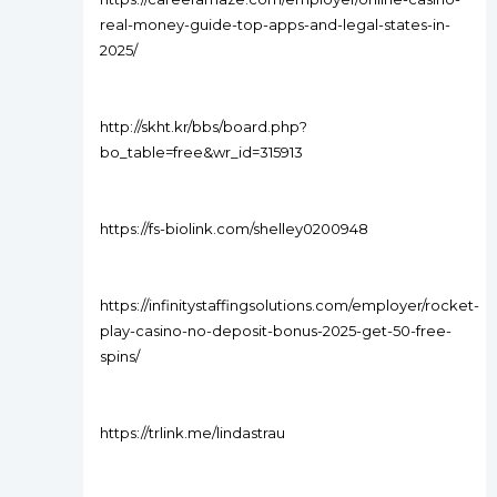
real-money-guide-top-apps-and-legal-states-in-
2025/
http://skht.kr/bbs/board.php?
bo_table=free&wr_id=315913
https://fs-biolink.com/shelley0200948
https://infinitystaffingsolutions.com/employer/rocket-
play-casino-no-deposit-bonus-2025-get-50-free-
spins/
https://trlink.me/lindastrau