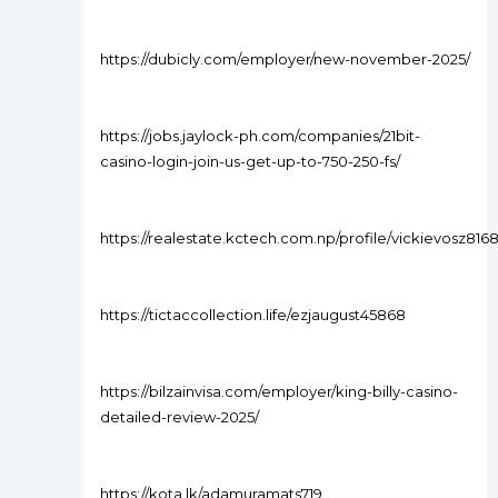
https://dubicly.com/employer/new-november-2025/
https://jobs.jaylock-ph.com/companies/21bit-
casino-login-join-us-get-up-to-750-250-fs/
https://realestate.kctech.com.np/profile/vickievosz816
https://tictaccollection.life/ezjaugust45868
https://bilzainvisa.com/employer/king-billy-casino-
detailed-review-2025/
https://kota.lk/adamuramats719