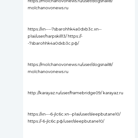
https://molchanovonews.ru/user/dogsnail8/
molchanovonews.ru
https://xn----7sbarohhk4a0dxb3c.xn--
p1ai/user/harpskill13/ https://-
-7sbarohhk4a0dxb3c.рф/
https://molchanovonews.ru/user/dogsnail8/
molchanovonews.ru
http://karayaz.ru/user/framebridge09/ karayaz.ru
https://xn---6-jlc6c.xn--p1ai/user/sleepbutane10/
https://-6-jlc6c.рф/user/sleepbutane10/