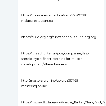
https://malucarestaurant.ca/vern96p777884
malucarestaurant.ca
https://auric-org.org/clintstonehous auric-org.org
https://itheadhunter.vn/jobs/companies/first-
steroid-cycle-finest-steroids-for-muscle-
development/ itheadhunter.vn
http://mastersrq.online/geraldz317465
mastersrq.online
https://historydb.date/wiki/Anavar_Earlier_Than_And