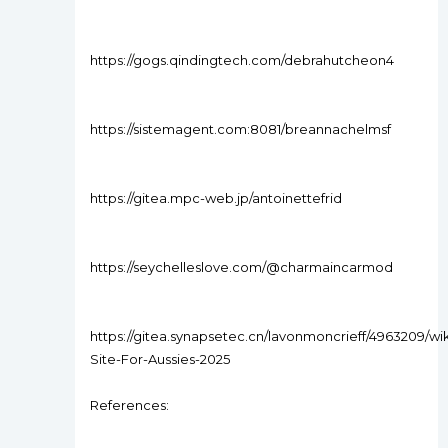
https://gogs.qindingtech.com/debrahutcheon4
https://sistemagent.com:8081/breannachelmsf
https://gitea.mpc-web.jp/antoinettefrid
https://seychelleslove.com/@charmaincarmod
https://gitea.synapsetec.cn/lavonmoncrieff/4963209/wiki
Site-For-Aussies-2025
References: