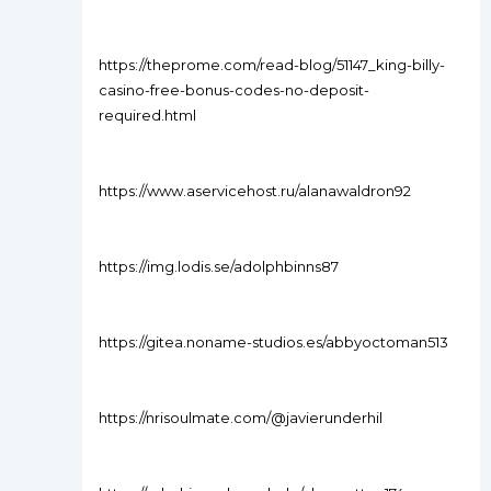
https://theprome.com/read-blog/51147_king-billy-
casino-free-bonus-codes-no-deposit-
required.html
https://www.aservicehost.ru/alanawaldron92
https://img.lodis.se/adolphbinns87
https://gitea.noname-studios.es/abbyoctoman513
https://nrisoulmate.com/@javierunderhil