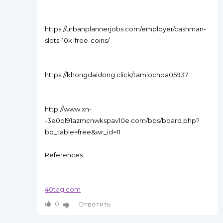
https://urbanplannerjobs.com/employer/cashman-
slots-10k-free-coins/
https://khongdaidong.click/tamiochoa05937
http://www.xn-
-3e0bl91azmcnwkspav10e.com/bbs/board.php?
bo_table=free&wr_id=11
References:
40tag.com
0
Ответить