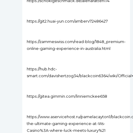
https://schokigeschmack.de/alenaratten174
https://git2.huai-yun.com/amberv72486427
https://zammeswiss.com/read-blog/1848_premium-
online-gaming-experience-in-australia.html
https://hub.hdc-
smart.com/davishertzog34/blackcoin6364/wiki/Official
https://gitea.gimmin.com/linniemckee658
https://www.aservicehost.ru/pamelacayton1/blackcoin.
the-ultimate-gaming-experience-at-Ws-
Casino%3A-where-luck-meets-luxury%21