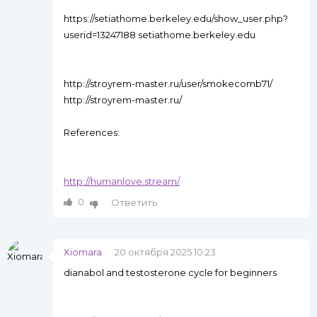
https://setiathome.berkeley.edu/show_user.php?
userid=13247188 setiathome.berkeley.edu
http://stroyrem-master.ru/user/smokecomb71/
http://stroyrem-master.ru/
References:
http://humanlove.stream/
0
Ответить
Xiomara
20 октября 2025 10:23
dianabol and testosterone cycle for beginners