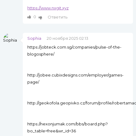
https://www.nxgit.xyz
0
Ответить
Sophia
20 ноября 2025 02:13
https://jobteck.com.sg/companies/pulse-of-the-
blogosphere/
http://jobee.cubixdesigns.com/employer/games-
page/
http://geokofola.geopivko.cz/forum/profile/robertama
https://nexonjumak.com/bbs/board.php?
bo_table=free&wr_id=36