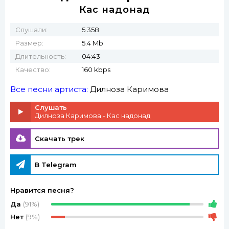
Кас надонад
Слушали:
5 358
Размер:
5.4 Mb
Длительность:
04:43
Качество:
160 kbps
Все песни артиста:
Дилноза Каримова
Слушать
Дилноза Каримова - Кас надонад
Скачать трек
В Telegram
Нравится песня?
Да
(91%)
Нет
(9%)