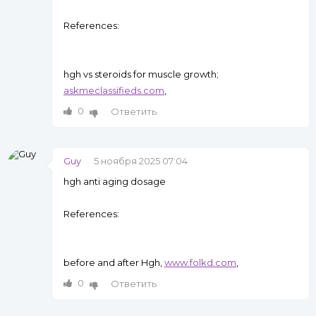
References:
hgh vs steroids for muscle growth;
askmeclassifieds.com
,
0
Ответить
Guy
5 ноября 2025 07:04
hgh anti aging dosage
References:
before and after Hgh,
www.folkd.com
,
0
Ответить