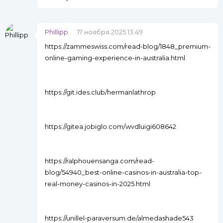
Phillipp
17 ноября 2025 13:49
https://zammeswiss.com/read-blog/1848_premium-
online-gaming-experience-in-australia.html
https://git.ides.club/hermanlathrop
https://gitea.jobiglo.com/wvdluigi608642
https://ralphouensanga.com/read-
blog/54940_best-online-casinos-in-australia-top-
real-money-casinos-in-2025.html
https://unillel-paraversum.de/almedashade543