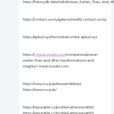
https://historydb.date/wiki/Anavar_Earlier_Than_And
https://contact-us.my/galenscheid52 contact-us.my
https://apkurl.xyz/hectorbalcombe apkurl.xyz
https://
i-medconsults.com
/companies/anavar-
earlier-than-and-after-transformations-and-
insights/ i-medconsults.com
https://www.icu.pub/stewartdibble2
https://www.icu.pub/
https://reputable.cc/profile/catherineo8553
https://reputable.cc/profile/catherineo8553