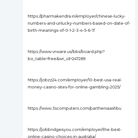
https://pharmakendra.in/employer/chinese-lucky-
numbers-and-unlucky-numbers-based-on-date-of-
birth-meanings-of-0-1-2-3-4-5-6-7/
https://www.vrware.us/bbs/board.php?
bo_table=free&wr_id=247269
https://jobzz24.com/employer/10-best-usa-real-
money-casino-sites-for-online-gambling-2025/
https://www.3scomputers.com/partheniaashbu
https://jobbridge4you.com/employer/the-best-
online-casino-choices-in-australia/