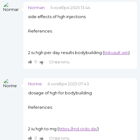
Norman
5 ноября 2025 13:44
side effects of hgh injections
References:
2 iu hgh per day results bodybuilding (
linkvault.win
)
0
Ответить
Norine
6 ноября 2025 07:43
dosage of hgh for bodybuilding
References:
2 iu hgh to mg (
https://md.ctdo.de/
)
0
Ответить