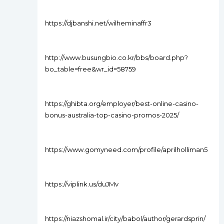
https://djbanshi.net/wilheminaffr3
http://www.busungbio.co.kr/bbs/board.php?
bo_table=free&wr_id=58759
https://ghibta.org/employer/best-online-casino-
bonus-australia-top-casino-promos-2025/
https://www.gomyneed.com/profile/aprilholliman5
https://viplink.us/duJMv
https://niazshomal.ir/city/babol/author/gerardsprin/