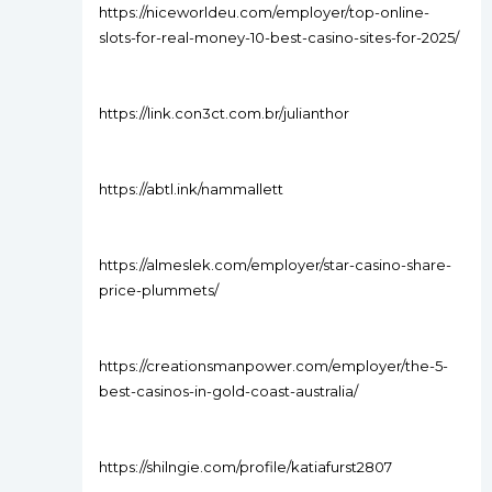
https://niceworldeu.com/employer/top-online-
slots-for-real-money-10-best-casino-sites-for-2025/
https://link.con3ct.com.br/julianthor
https://abtl.ink/nammallett
https://almeslek.com/employer/star-casino-share-
price-plummets/
https://creationsmanpower.com/employer/the-5-
best-casinos-in-gold-coast-australia/
https://shilngie.com/profile/katiafurst2807