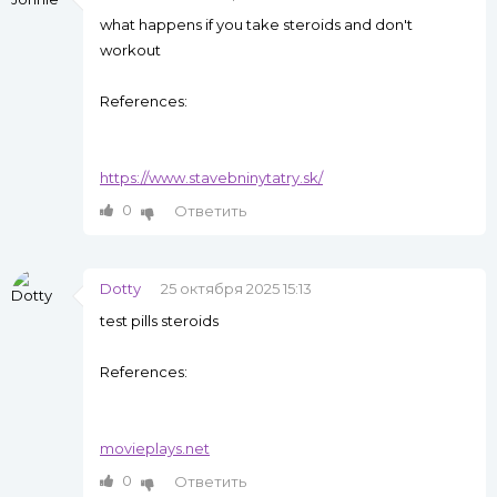
what happens if you take steroids and don't
workout
References:
https://www.stavebninytatry.sk/
0
Ответить
Dotty
25 октября 2025 15:13
test pills steroids
References:
movieplays.net
0
Ответить