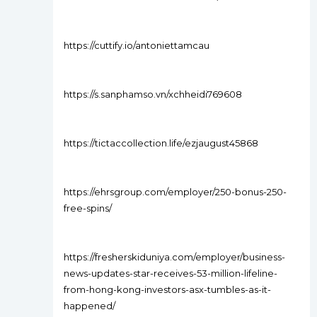
https://cuttify.io/antoniettamcau
https://s.sanphamso.vn/xchheidi769608
https://tictaccollection.life/ezjaugust45868
https://ehrsgroup.com/employer/250-bonus-250-
free-spins/
https://fresherskiduniya.com/employer/business-
news-updates-star-receives-53-million-lifeline-
from-hong-kong-investors-asx-tumbles-as-it-
happened/