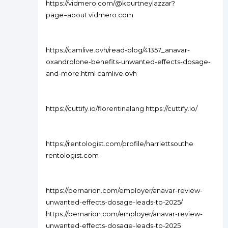
https://vidmero.com/@kourtneylazzar?
page=about vidmero.com
https://camlive.ovh/read-blog/41357_anavar-
oxandrolone-benefits-unwanted-effects-dosage-
and-more.html camlive.ovh
https://cuttify.io/florentinalang https://cuttify.io/
https://rentologist.com/profile/harriettsouthe
rentologist.com
https://bernarion.com/employer/anavar-review-
unwanted-effects-dosage-leads-to-2025/
https://bernarion.com/employer/anavar-review-
unwanted-effects-dosage-leads-to-2025