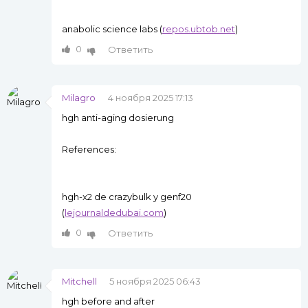
anabolic science labs (
repos.ubtob.net
)
0
Ответить
Milagro
4 ноября 2025 17:13
hgh anti-aging dosierung
References:
hgh-x2 de crazybulk y genf20
(
lejournaldedubai.com
)
0
Ответить
Mitchell
5 ноября 2025 06:43
hgh before and after