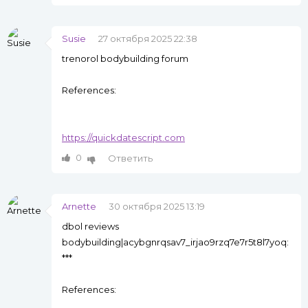
Susie
27 октября 2025 22:38
trenorol bodybuilding forum
References:
https://quickdatescript.com
0
Ответить
Arnette
30 октября 2025 13:19
dbol reviews
bodybuilding|acybgnrqsav7_irjao9rzq7e7r5t8l7yoq:
***
References: