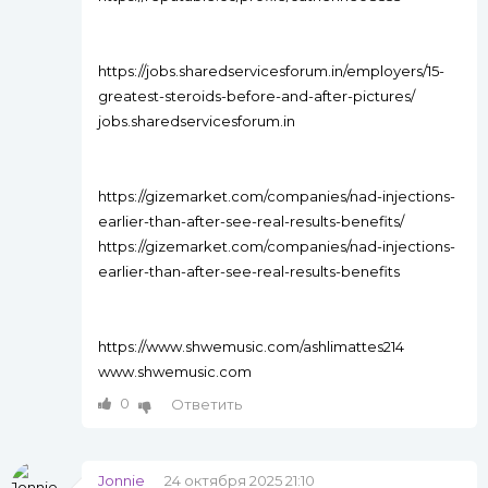
https://jobs.sharedservicesforum.in/employers/15-
greatest-steroids-before-and-after-pictures/
jobs.sharedservicesforum.in
https://gizemarket.com/companies/nad-injections-
earlier-than-after-see-real-results-benefits/
https://gizemarket.com/companies/nad-injections-
earlier-than-after-see-real-results-benefits
https://www.shwemusic.com/ashlimattes214
www.shwemusic.com
0
Ответить
Jonnie
24 октября 2025 21:10