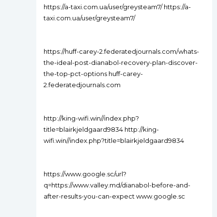
https://a-taxi.com.ua/user/greysteam7/ https://a-
taxi.com.ua/user/greysteam7/
https://huff-carey-2.federatedjournals.com/whats-
the-ideal-post-dianabol-recovery-plan-discover-
the-top-pct-options huff-carey-
2.federatedjournals.com
http://king-wifi.win//index.php?
title=blairkjeldgaard9834 http://king-
wifi.win//index.php?title=blairkjeldgaard9834
https://www.google.sc/url?
q=https://www.valley.md/dianabol-before-and-
after-results-you-can-expect www.google.sc