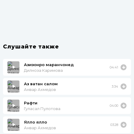
Слушайте также
Азизонро маранчонед
04:41
Дилноза Каримова
Аз ватан салом
3:34
Анвар Ахмедов
Рафти
04:00
Гуласал Пулотова
Ялло ялло
03:28
Анвар Ахмедов