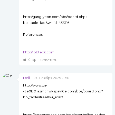
http://gang-yeon.com/bbs/board.php?
bo_table=faq&wr_id=452316
References:
http://jobteck.com
0
Ответить
Dell
20 ноября 2025 21:50
http://www.xn-
-3e0bl91azmcnwkspav10e.com/bbs/board.php?
bo_table=free&wr_id=19
https://careeramaze.com/employer/online-casino-