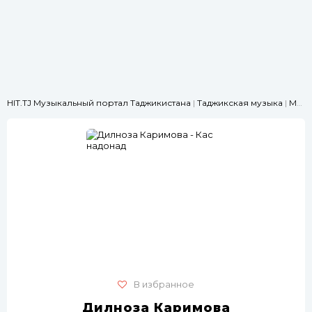
HIT.TJ Музыкальный портал Таджикистана
|
Таджикская музыка
|
Медляк
В избранное
Дилноза Каримова