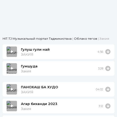
HIT.TJ Музыкальный портал Таджикистана
|
Облако тегов
| Закия
Гулуш гули най
4:56
ЗАКИЯ
Гумшуда
3:28
Закия
ПАНОХАШ БА ХУДО
04:02
ЗАКИЯ
Агар биханди 2023
3:12
Закия