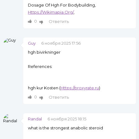
Dosage Of Hgh For Bodybuilding,
Https://Wikimapia.Org/
,
0
Ответить
Guy
6 ноября 2025 17:56
hgh bivirkninger
References:
hgh kur Kosten (
Https://proxyrate.ru
)
0
Ответить
Randal
6 ноября 2025 18:15
what is the strongest anabolic steroid