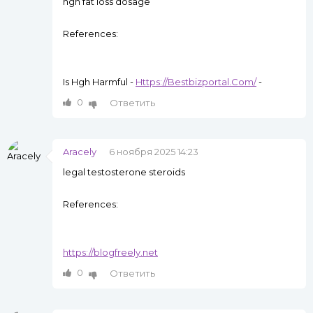
hgh fat loss dosage
References:
Is Hgh Harmful -
Https://Bestbizportal.Com/
-
0
Ответить
Aracely
6 ноября 2025 14:23
legal testosterone steroids
References:
https://blogfreely.net
0
Ответить