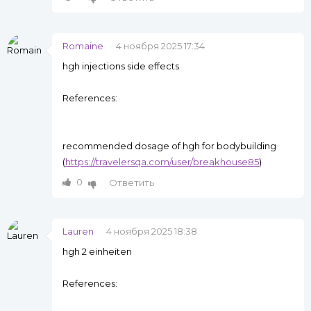
Romaine
4 ноября 2025 17:34
hgh injections side effects
References:
recommended dosage of hgh for bodybuilding
(
https://travelersqa.com/user/breakhouse85
)
0
Ответить
Lauren
4 ноября 2025 18:38
hgh 2 einheiten
References: