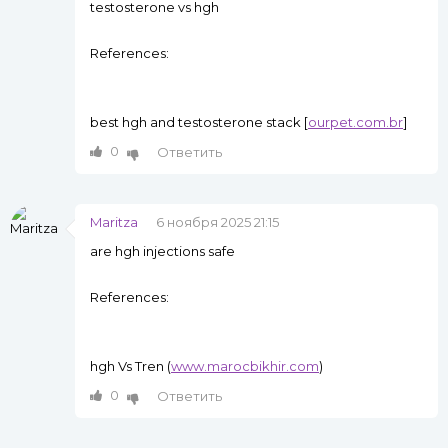
testosterone vs hgh
References:
best hgh and testosterone stack [
ourpet.com.br
]
0
Ответить
Maritza
6 ноября 2025 21:15
are hgh injections safe
References:
hgh Vs Tren (
www.marocbikhir.com
)
0
Ответить