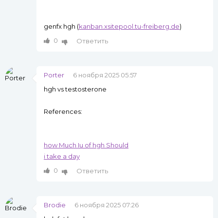
genfx hgh (
kanban.xsitepool.tu-freiberg.de
)
0
Ответить
Porter
6 ноября 2025 05:57
hgh vs testosterone
References:
how Much Iu of hgh Should
i take a day
0
Ответить
Brodie
6 ноября 2025 07:26