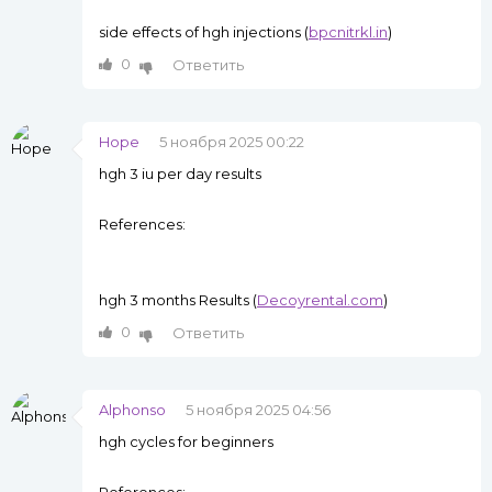
side effects of hgh injections (
bpcnitrkl.in
)
0
Ответить
Hope
5 ноября 2025 00:22
hgh 3 iu per day results
References:
hgh 3 months Results (
Decoyrental.com
)
0
Ответить
Alphonso
5 ноября 2025 04:56
hgh cycles for beginners