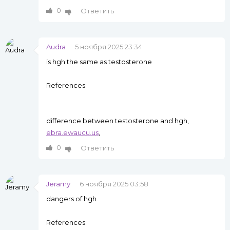
0
Ответить
Audra
5 ноября 2025 23:34
is hgh the same as testosterone
References:
difference between testosterone and hgh,
ebra.ewaucu.us
,
0
Ответить
Jeramy
6 ноября 2025 03:58
dangers of hgh
References: