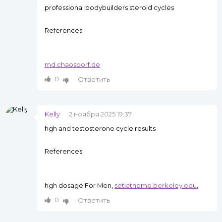
professional bodybuilders steroid cycles
References:
md.chaosdorf.de
0
Ответить
Kelly
2 ноября 2025 19:37
hgh and testosterone cycle results
References:
hgh dosage For Men,
setiathome.berkeley.edu
,
0
Ответить