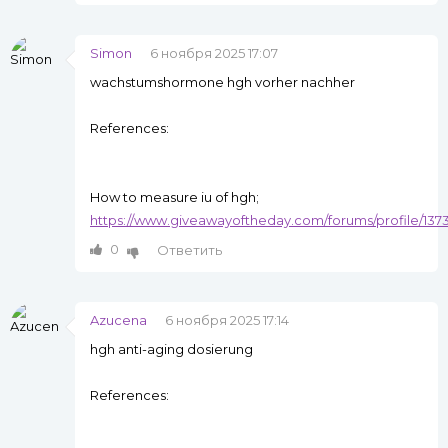
Simon
6 ноября 2025 17:07
wachstumshormone hgh vorher nachher
References:
How to measure iu of hgh;
https://www.giveawayoftheday.com/forums/profile/137
0
Ответить
Azucena
6 ноября 2025 17:14
hgh anti-aging dosierung
References: