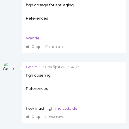
hgh dosage for anti aging
References:
Wehrle
0
Ответить
Genie
5 ноября 2025 14:07
hgh dosering
References:
how much hgh,
md.ctdo.de
,
0
Ответить