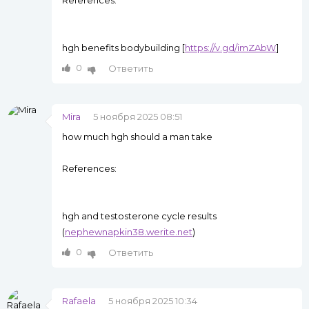
References:
hgh benefits bodybuilding [
https://v.gd/imZAbW
]
0
Ответить
Mira
5 ноября 2025 08:51
how much hgh should a man take
References:
hgh and testosterone cycle results
(
nephewnapkin38.werite.net
)
0
Ответить
Rafaela
5 ноября 2025 10:34