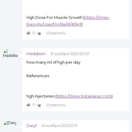
Hgh Dose For Muscle Growth [
Https://Oren-
Expo.Ru/User/Profile/608543
]
0
Ответить
Maddison
6 ноября 2025 20:47
how many ml of hgh per day
References:
hgh injecteren (
https://Www.Instapaper.com
)
0
Ответить
Daryl
6 ноября 2025 21:11