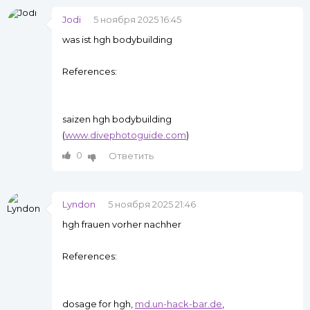
Jodi
5 ноября 2025 16:45
was ist hgh bodybuilding
References:
saizen hgh bodybuilding
(
www.divephotoguide.com
)
0
Ответить
Lyndon
5 ноября 2025 21:46
hgh frauen vorher nachher
References:
dosage for hgh,
md.un-hack-bar.de
,