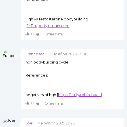
Hgh vs Testosterone bodybuilding
(
24Propertyinspain.com
)
0
Ответить
Francesca
6 ноября 2025 23:06
hgh bodybuilding cycle
References:
negatives of hgh [
https://list.ly/tobin-bach
]
0
Ответить
Joel
7 ноября 2025 22:26