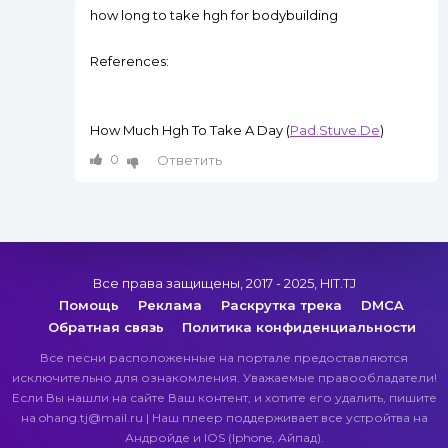
how long to take hgh for bodybuilding
References:
How Much Hgh To Take A Day (
Pad.Stuve.De
)
0
Ответить
Все права защищены, 2017 - 2025, HIT.TJ
Помощь
Реклама
Раскрутка трека
DMCA
Обратная связь
Политика конфиденциальности
Все песни расположенные на портале предоставляются
исключительно для ознакомления. Уважаемые правообладатели!
Если Вы нашли на сайте Ваш контент, и хотите его удалить, пишите
на ohang.tj@mail.ru | Наш плеер поддерживает все устройтва на
Андройде и IOS (Iphone, Айпад).