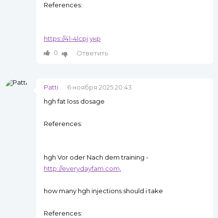
References:
https://41-4lcpj.укр
0
Ответить
Patti
6 ноября 2025 20:43
hgh fat loss dosage
References:
hgh Vor oder Nach dem training -
http://everydayfam.com
,
how many hgh injections should i take
References: