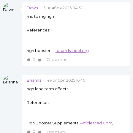
Dawn
3 ноября 2025 04:52
4 iu to mg hgh
References:
hgh boosters -
forum.Issabel.org
-
0
Ответить
Brianna
4 ноября 2025 16:40
hgh long term effects
References:
Hgh Booster Supplements,
Articlescad.Com
,
0
Ответить