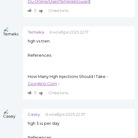
Du.Online/User/Templeblouse1
]
0
Ответить
Temeka
6 ноября 2025 22:17
hgh vs tren
References:
How Many Hgh Injections Should I Take -
Googlino.Com
-
0
Ответить
Casey
6 ноября 2025 22:57
hgh 3 iu per day
References: