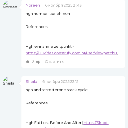
Noreen
6 ноября 2025 21:43
hgh hormon abnehmen
References:
Hgh einnahme zeitpunkt -
https://Duvidas.construfy.com.br/user/viewpatch8
,
0
Ответить
Sheila
6 ноября 2025 22:15
hgh and testosterone stack cycle
References:
Hgh Fat Loss Before And After [
Https://Skubi-