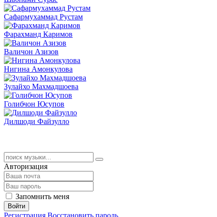
Сафармухаммад Рустам
Фарахманд Каримов
Валичон Азизов
Нигина Амонкулова
Зулайхо Махмадшоева
Голибчон Юсупов
Дилшоди Файзулло
Авторизация
Запомнить меня
Войти
Регистрация
Восстановить пароль