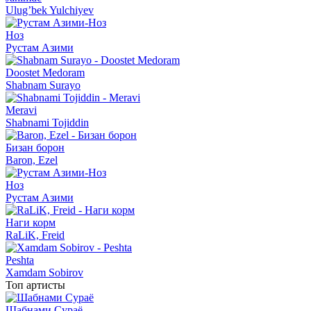
Ulug’bek Yulchiyev
Ноз
Рустам Азими
Doostet Medoram
Shabnam Surayo
Meravi
Shabnami Tojiddin
Бизан борон
Baron, Ezel
Ноз
Рустам Азими
Наги корм
RaLiK, Freid
Peshta
Xamdam Sobirov
Топ артисты
Шабнами Сураё