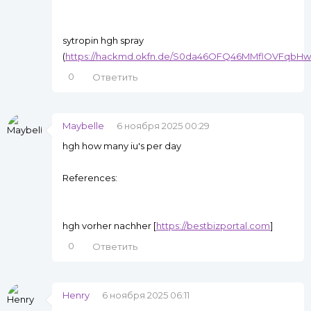
sytropin hgh spray
(
https://hackmd.okfn.de/S0da46OFQ46MMflOVFqbHw
0
Ответить
Maybelle
6 ноября 2025 00:29
hgh how many iu's per day
References:
hgh vorher nachher [
https://bestbizportal.com
]
0
Ответить
Henry
6 ноября 2025 06:11