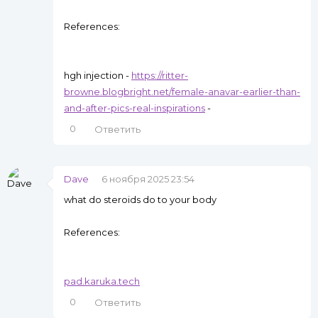
References:
hgh injection -
https://ritter-
browne.blogbright.net/female-anavar-earlier-than-
and-after-pics-real-inspirations
-
0
Ответить
Dave
6 ноября 2025 23:54
what do steroids do to your body
References:
pad.karuka.tech
0
Ответить