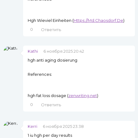
Hgh Wieviel Einheiten (
Https://Md.Chaosdorf.De
)
0
Ответить
Kathi
6 ноября 2025 20:42
hgh anti aging dosierung
References:
hgh fat loss dosage (
zenwriting.net
)
0
Ответить
Kerri
6 ноября 2025 23:38
1 iu hgh per day results