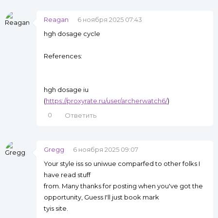
Reagan
6 ноября 2025 07:43
hgh dosage cycle
References:
hgh dosage iu
(
https://proxyrate.ru/user/archerwatch6/
)
0
Ответить
Gregg
6 ноября 2025 09:07
Your style iss so uniwue comparfed to other folks I
have read stuff
from. Many thanks for posting when you've got the
opportunity, Guess I'll just book mark
tyis site.