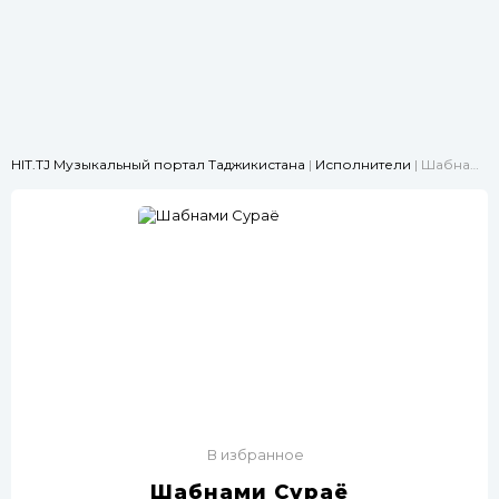
HIT.TJ Музыкальный портал Таджикистана
|
Исполнители
| Шабнами Сураё
В избранное
Шабнами Сураё