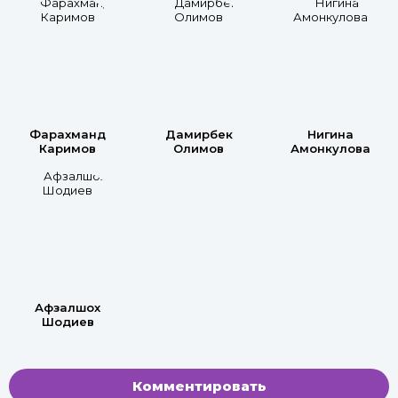
Фарахманд
Дамирбек
Нигина
Каримов
Олимов
Амонкулова
Афзалшох
Шодиев
Комментировать