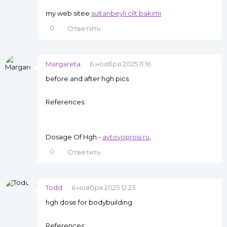
my web sitee
sultanbeyli cilt bakımı
0
Ответить
Margareta
6 ноября 2025 11:16
before and after hgh pics
References:
Dosage Of Hgh -
avtovoprosi.ru
,
0
Ответить
Todd
6 ноября 2025 12:23
hgh dose for bodybuilding
References: