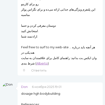
رو برای کازینو.
این پلتفرم ویژگی‌های جذابی ارائه می‌ده و برای تگزاس پوکر
مناسبه.
دوستان معرفی کردن و حتما
امتحانش کنید.
ارادتمند شما.
Feeⅼ free to surf to my web-site ... هر آنچه باید درباره
هندیکپ در
وان ایکس بت بدانید: راهنمای کامل برای علاقمندان به سایت
شرط بندی (
Alberto
)
0
Ответить
Don
6 ноября 2025 19:01
dosage hgh bodybuilding
References: