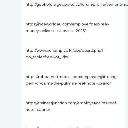
http://geokofola.geopivko.cz/forum/profile/vernonwhi
https://niceworldeu.com/employer/best-real-
money-online-casinos-usa-2025/
http://www.nuriemp.co.kr/bbs/board.php?
bo_table=free&wr_id=8
https://robbarnettmedia.com/employer/glittering-
gem-of-cairns-the-pullman-reef-hotel-casino/
https://trainersjunction.com/employer/cairns-reef-
hotel-casino/