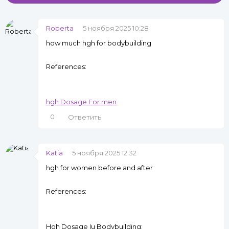
Roberta
5 ноября 2025 10:28
how much hgh for bodybuilding
References:
hgh Dosage For men
0
Ответить
Katia
5 ноября 2025 12:32
hgh for women before and after
References:
Hgh Dosage Iu Bodybuilding;