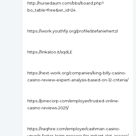
http://nursedaum.com/bbs/board.php?
bo_table=free&wr_id=24
https://iwork.youthfiji.org/profile/stefaniehertzl
https://linkaloo.it/sqdLE
https://next-work.org/companies/king-billy-casino-
casino-review-expert-analysis-based-on-12-criteria/
https://pinecorp.com/employer/trusted-online-
casino-reviews-2025/
https://iraqhire.com/employer/cashman-casino-
unveils-faster-login-process-for-instant-slot-access/