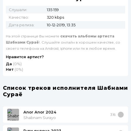
Слушали:
135 159
Качество:
320 kbps
Дата релиза:
10-12-2019, 13:35
На этой странице Вы можете
скачать альбомы артиста
Шабнами Сураё
!. Слушайте онлайн в хорошем качестве, со
своего телефона на Android, iphone или пк в любое время.
Нравится артист?
Да
(0%)
Нет
(0%)
Список треков исполнителя Шабнами
Сураё
Anor Anor 2024
3:16
Shabnam Surayo
Гули якдона 2023