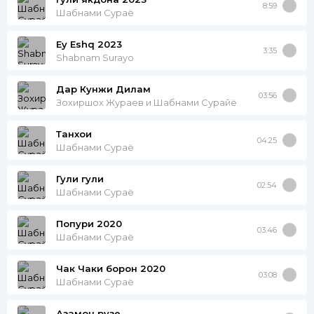
8:59
Шабнами Сураё
Ey Eshq 2023
3:35
Shabnam Surayo
Дар Кунжи Дилам
03:56
Зохиршох Жураев и Шабнами Сурайё
Танхои
04:25
Шабнами Сураё
Гули гули
02:54
Шабнами Сураё
Попури 2020
03:46
Шабнами Сураё
Чак Чаки борон 2020
03:08
Шабнами Сураё
Азамон рузе