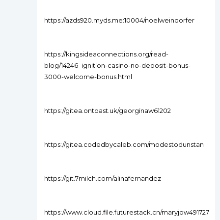
https://azds920.myds.me:10004/noelweindorfer
https://kingsideaconnections.org/read-
blog/14246_ignition-casino-no-deposit-bonus-
3000-welcome-bonus.html
https://gitea.ontoast.uk/georginaw61202
https://gitea.codedbycaleb.com/modestodunstan
https://git.7milch.com/alinafernandez
https://www.cloud.file.futurestack.cn/maryjow491727