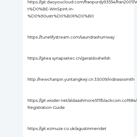
https://git.daoyoucloud.com/franpurdy93554/fran2007
t%D0%BE-WinSpirit-in-
%D0%90ustr%D0%B0li%D0%B0
https://tunelifystream.com/saundrashumway
https://gitea.synapsetec.cn/geraldoshellsh
http://newchanpin.yuntangkeji.cn:33009/indirasixsmith
https://git.wisder.net/aldaashmore517/blackcoin.co1984
Registration-Guide
https://git.ezmuze.co.uk/agustinmeridet