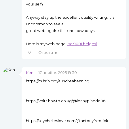
your self?
Anyway stay up the excellent quality writing, it is
uncommon to see a
great weblog like this one nowadays..
Here is my web page;
iso 9001 belgesi
0
Ответить
Ken
17 ноября 2025 19:30
https://m.hrjh.org/aundreahenning
https://volts.howto.co.ug/@lonnypinedo06
https://seychelleslove.com/@antonyfredrick