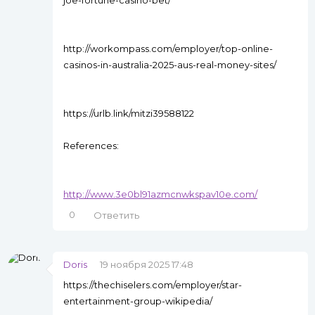
http://workompass.com/employer/top-online-
casinos-in-australia-2025-aus-real-money-sites/
https://urlb.link/mitzi39588122
References:
http://www.3e0bl91azmcnwkspav10e.com/
0
Ответить
Doris
19 ноября 2025 17:48
https://thechiselers.com/employer/star-
entertainment-group-wikipedia/