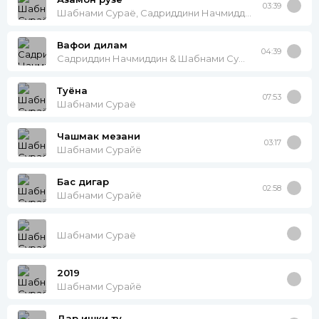
03:39
Шабнами Сураё, Садриддини Начмиддин, Фарзонаи Хуршед
Вафои дилам
04:39
Садриддин Начмиддин & Шабнами Сурайё
Туёна
07:53
Шабнами Сураё
Чашмак мезани
03:17
Шабнами Сурайё
Бас дигар
02:58
Шабнами Сурайё
Шабнами Сураё
2019
Шабнами Сурайё
Дар ишки ту