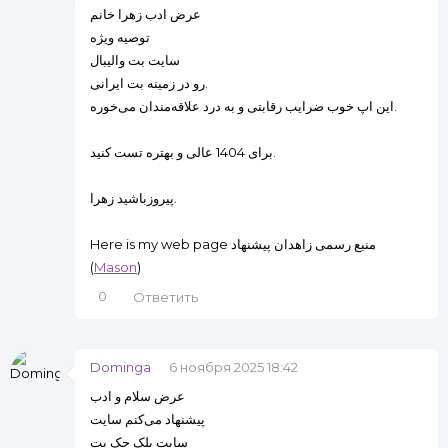
عرض ادب زهرا خانم
توصیه ویژه
سایت بت والیبال
رو در زمینه بت ایرانی.
این اپ خوب ضرایب رقابتی و به درد علاقه‌مندان می‌خوره.
برای 1404 عالی و بهتره تست کنید.
پیروزباشید زهرا.
Hеre is my web page منبع رسمی زاهدان پیشنهاد
(
Mаson
)
0
Ответить
Dominga
6 ноября 2025 18:42
عرض سلام و ادب
پیشنهاد می‌کنم سایت
سایت بلک جک بت