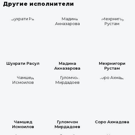
Другие исполнители
Шухрати Расул
Мадина
Мехрнигори
Акназарова
Рустам
Чамшед
Гуломчон
Соро Ахмадова
Исмоилов
Мирдадоев