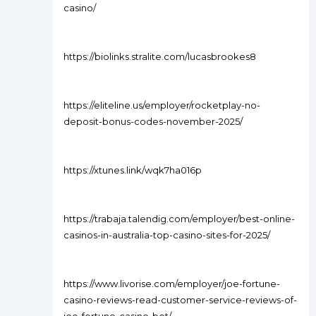
casino/
https://biolinks.stralite.com/lucasbrookes8
https://eliteline.us/employer/rocketplay-no-
deposit-bonus-codes-november-2025/
https://xtunes.link/wqk7ha016p
https://trabaja.talendig.com/employer/best-online-
casinos-in-australia-top-casino-sites-for-2025/
https://www.livorise.com/employer/joe-fortune-
casino-reviews-read-customer-service-reviews-of-
joe-fortune-casino-bet/