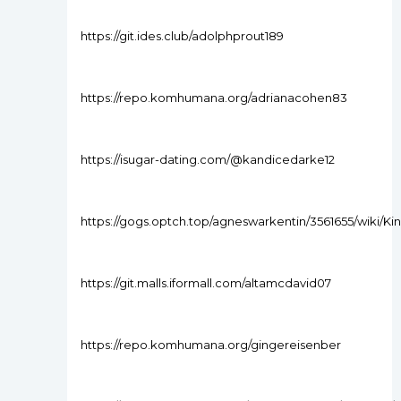
https://git.ides.club/adolphprout189
https://repo.komhumana.org/adrianacohen83
https://isugar-dating.com/@kandicedarke12
https://gogs.optch.top/agneswarkentin/3561655/wiki/K
https://git.malls.iformall.com/altamcdavid07
https://repo.komhumana.org/gingereisenber