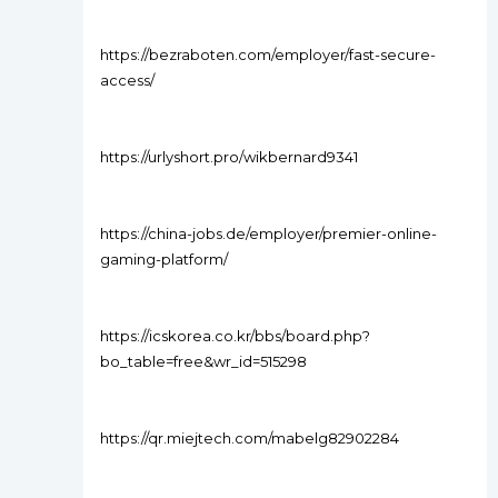
https://bezraboten.com/employer/fast-secure-
access/
https://urlyshort.pro/wikbernard9341
https://china-jobs.de/employer/premier-online-
gaming-platform/
https://icskorea.co.kr/bbs/board.php?
bo_table=free&wr_id=515298
https://qr.miejtech.com/mabelg82902284