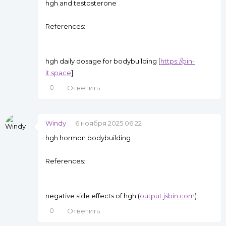
hgh and testosterone
References:
hgh daily dosage for bodybuilding [
https://pin-
it.space
]
0
Ответить
Windy
6 ноября 2025 06:22
hgh hormon bodybuilding
References:
negative side effects of hgh (
output.jsbin.com
)
0
Ответить