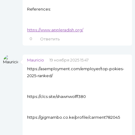
References:
https://www.appleradish.org/
0
Ответить
Mauricio
19 ноября 2025 15:47
https://asemployment.com/employer/top-pokies-
2025-ranked/
https://clcs.site/shawnwolff380
https://gigmambo.co.ke/profile/carment782045