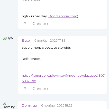
hgh 2 iu per day (
Doodleordie.com
)
0
Ответить
Elyse
6 ноября 2025 17:39
supplement closest to steroids
References:
https://raindrop.io/plowvise47/mooneyvelazquez1807-
58925747
0
Ответить
Dominga
6 ноября 2025 18:22