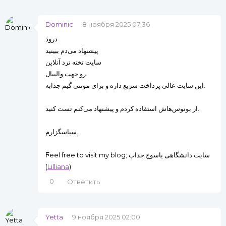
Dominic
8 ноября 2025 07:36
درود
پیشنهاد می‌دم ببینید
سایت تخته نرد آنلاین
رو جهت والیبال.
این سایت عالی پرداخت سریع داره و برای مونتی گیم جذابه.
از بونوس‌هاش استفاده کردم و پیشنهاد می‌کنم تست کنید.
سپاسگزارم.
Ϝeel free to visіt my blog; سایت دانشگاهی یاسوج جذاب
(
Lilliana
)
0
Ответить
Yetta
9 ноября 2025 02:00