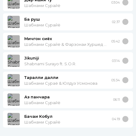
03:04
Шабнами Сурайё
Ба руш
02:37
Шабнами Сурайё
Мичгон сиёх
05:42
Шабнами Сурайё & Фарзонаи Хуршед & Сурайё Косимова
Jikuniji
03:14
Shabnami Surayo ft. S.O.R.
Таралли далли
05:34
Шабнами Сураё & Юлдуз Усмонова
Аз панчара
06:11
Шабнами Сурайё
Бачаи Кобул
04:19
Шабнами Сурайё