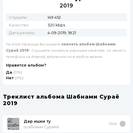
2019
Слушали:
149 452
Качество:
320 kbps
Дата релиза:
4-09-2019, 18:21
На этой странице Вы можете
скачать альбом Шабнами
Сураё 2019
!. Слушайте онлайн в хорошем качестве, со своего
телефона на Android, iphone или пк в любое время.
Нравится альбом?
Да
(0%)
Нет
(0%)
Треклист альбома Шабнами Сураё
2019
Дар ишки ту
03:04
Шабнами Сурайё