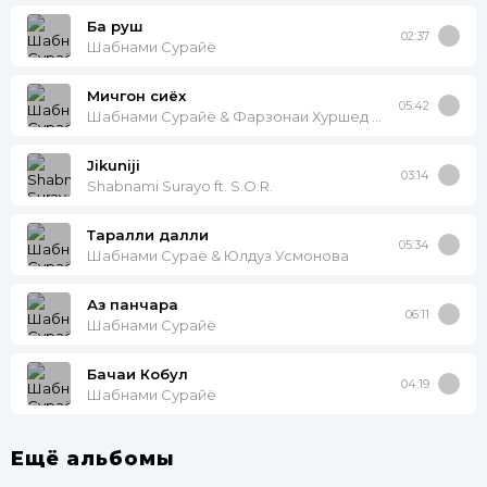
Ба руш
02:37
Шабнами Сурайё
Мичгон сиёх
05:42
Шабнами Сурайё & Фарзонаи Хуршед & Сурайё Косимова
Jikuniji
03:14
Shabnami Surayo ft. S.O.R.
Таралли далли
05:34
Шабнами Сураё & Юлдуз Усмонова
Аз панчара
06:11
Шабнами Сурайё
Бачаи Кобул
04:19
Шабнами Сурайё
Ещё альбомы