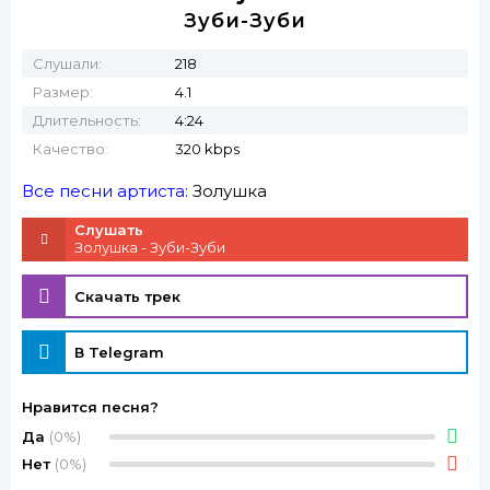
Зуби-Зуби
Слушали:
218
Размер:
4.1
Длительность:
4:24
Качество:
320 kbps
Все песни артиста:
Золушка
Слушать
Золушка - Зуби-Зуби
Скачать трек
В Telegram
Нравится песня?
Да
(0%)
Нет
(0%)