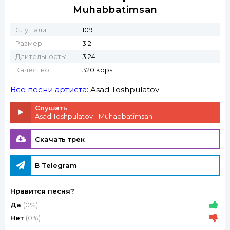
Muhabbatimsan
Слушали:
109
Размер:
3.2
Длительность:
3:24
Качество:
320 kbps
Все песни артиста:
Asad Toshpulatov
Слушать
Asad Toshpulatov - Muhabbatimsan
Скачать трек
В Telegram
Нравится песня?
Да
(0%)
Нет
(0%)