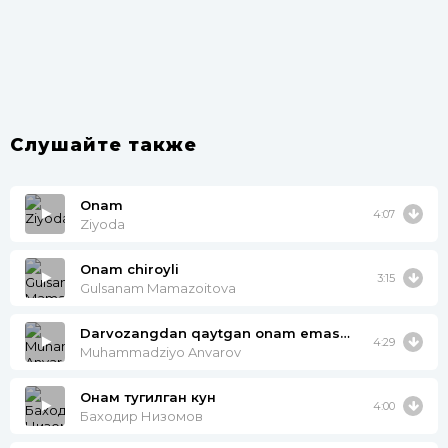
Слушайте также
Onam
4:07
Ziyoda
Onam chiroyli
3:15
Gulsanam Mamazoitova
Darvozangdan qaytgan onam emasmidi
4:29
Muhammadziyo Anvarov
Онам тугилган кун
4:00
Баходир Низомов