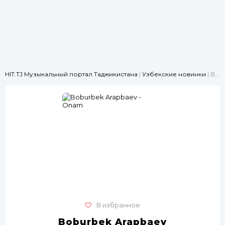
HIT.TJ Музыкальный портал Таджикистана
|
Узбекские новинки
| Boburbek Arapbaev - Onam
В избранное
Boburbek Arapbaev