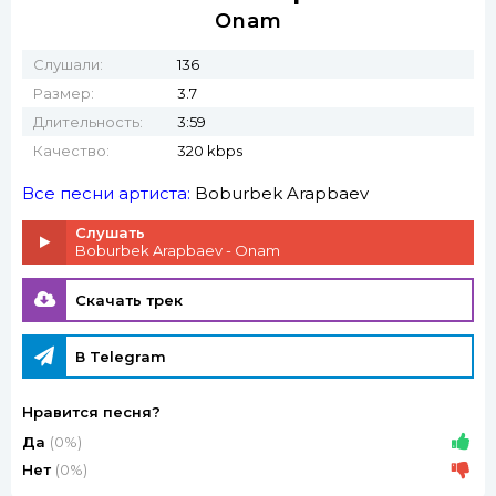
Onam
Слушали:
136
Размер:
3.7
Длительность:
3:59
Качество:
320 kbps
Все песни артиста:
Boburbek Arapbaev
Слушать
Boburbek Arapbaev - Onam
Скачать трек
В Telegram
Нравится песня?
Да
(0%)
Нет
(0%)