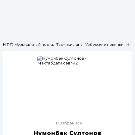
HIT.TJ Музыкальный портал Таджикистана
|
Узбекские новинки
| Нумонбек Султонов - Мактабдаги севги 2
В избранное
Нумонбек Султонов