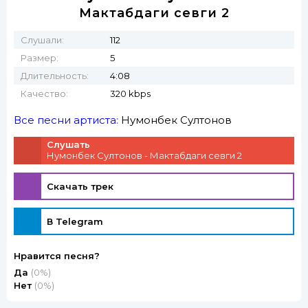
Мактабдаги севги 2
Слушали:
112
Размер:
5
Длительность:
4:08
Качество:
320 kbps
Все песни артиста:
Нумонбек Султонов
Слушать
Нумонбек Султонов - Мактабдаги севги 2
Скачать трек
В Telegram
Нравится песня?
Да
(0%)
Нет
(0%)