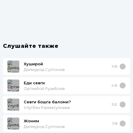
Слушайте также
Хуширой
3:39
Дилмурод Султонов
Еди севги
4:16
Ортикбой Рузибоев
Севги бошга баломи?
3:02
Улугбек Рахматуллаев
Жоним
3:18
Дилмурод Султонов