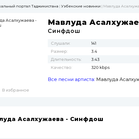
ыкальный портал Таджикистана
|
Узбекские новинки
| Мавлуда Асалхуж
Мавлуда Асалхужае
Синфдош
Слушали:
141
Размер:
3.4
Длительность:
3:43
Качество:
320 kbps
Все песни артиста:
Мавлуда Асалху
В избранное
луда Асалхужаева - Синфдош