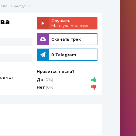
аева - Синфдош
ва
Слушать
Мавлуда Асалхужаева - Синфдош
Скачать трек
В Telegram
Нравится песня?
жаева
Да
(0%)
Нет
(0%)