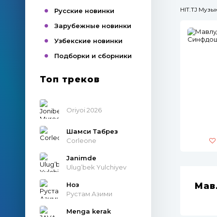
HIT.TJ Муз
Русские новинки
Зарубежные новинки
Узбекские новинки
Подборки и сборники
Топ треков
Oriyoi 2026
Шамси Табрез
Corleone
Janimde
Ulug’bek Yulchiyev
Ноз
Мав
Рустам Азими
Menga kerak