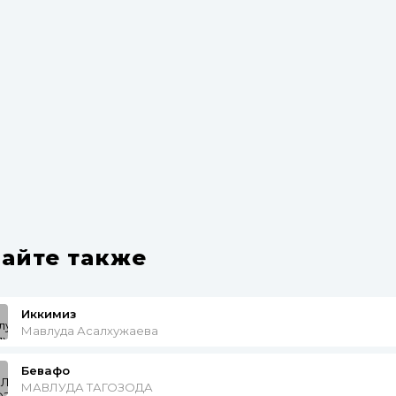
айте также
Иккимиз
Мавлуда Асалхужаева
Бевафо
МАВЛУДА ТАГОЗОДА