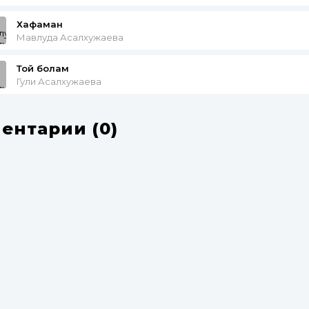
Хафаман
Мавлуда Асалхужаева
Той болам
Гули Асалхужаева
ентарии (0)