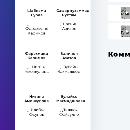
Шабнами
Сафармухаммад
Сураё
Рустам
Комм
Фарахманд
Валичон
Каримов
Азизов
Нигина
Зулайхо
Амонкулова
Махмадшоева