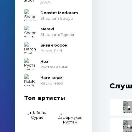
JAVA
Doostet Medoram
Shabnam Surayo
Meravi
Shabnami Tojiddin
Бизан борон
Baron, Ezel
Ноз
Рустам Азими
Наги корм
RaLiK, Freid
Слуш
Топ артисты