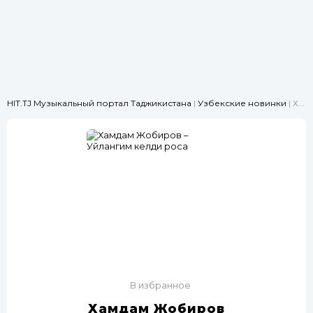
HIT.TJ Музыкальный портал Таджикистана
|
Узбекские новинки
| Хамдам Жобиров – Уйлангим келди роса
В избранное
Хамдам Жобиров