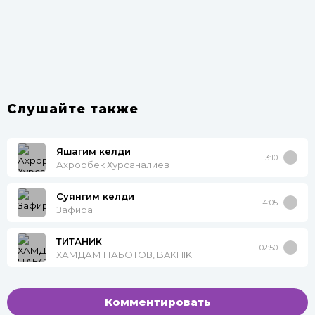
Слушайте также
Яшагим келди
3:10
Ахрорбек Хурсаналиев
Суянгим келди
4:05
Зафира
ТИТАНИК
02:50
ХАМДАМ НАБОТОВ, BAKHIK
Комментировать