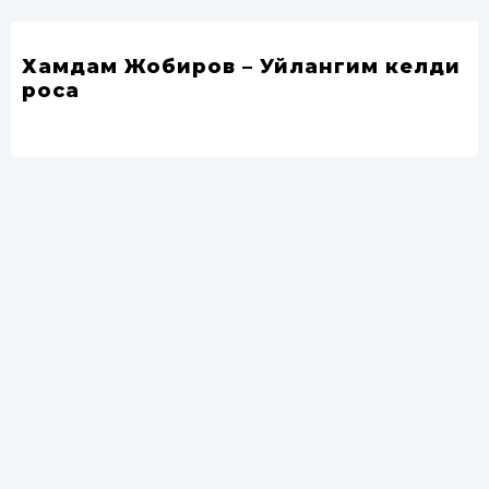
Хамдам Жобиров – Уйлангим келди
роса