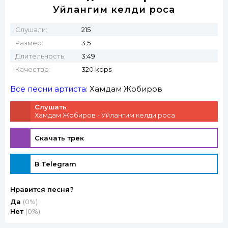
Уйлангим келди роса
Слушали:
215
Размер:
3.5
Длительность:
3:49
Качество:
320 kbps
Все песни артиста:
Хамдам Жобиров
Слушать
Хамдам Жобиров - Уйлангим келди роса
Скачать трек
В Telegram
Нравится песня?
Да
(0%)
Нет
(0%)