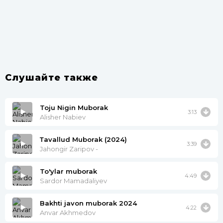
Слушайте также
Toju Nigin Muborak
3:13
Alisher Nabiev
Тavallud Muborak (2024)
3:39
Jahongir Zaripov -
To'ylar muborak
4:49
Sardor Mamadaliyev
Bakhti javon muborak 2024
4:22
Anvar Akhmedov