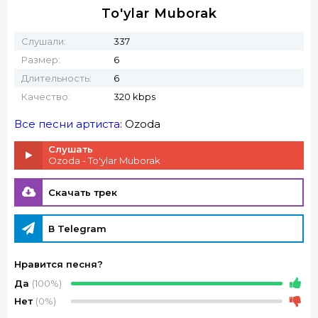
To'ylar Muborak
Слушали:
337
Размер:
6
Длительность:
6
Качество:
320 kbps
Все песни артиста:
Ozoda
Слушать
Ozoda - To'ylar Muborak
Скачать трек
В Telegram
Нравится песня?
Да
(100%)
Нет
(0%)