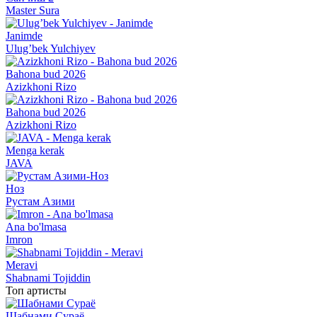
Master Sura
Janimde
Ulug’bek Yulchiyev
Bahona bud 2026
Azizkhoni Rizo
Bahona bud 2026
Azizkhoni Rizo
Menga kerak
JAVA
Ноз
Рустам Азими
Ana bo'lmasa
Imron
Meravi
Shabnami Tojiddin
Топ артисты
Шабнами Сураё