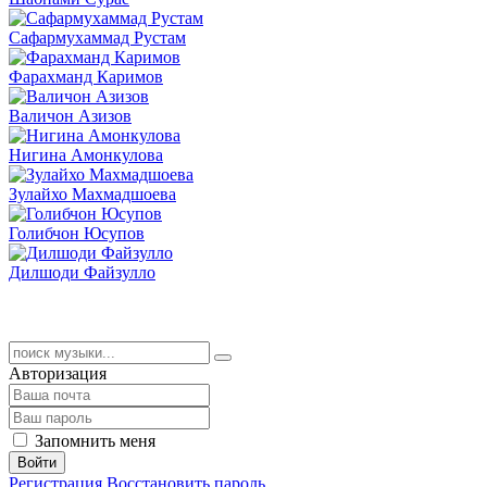
Сафармухаммад Рустам
Фарахманд Каримов
Валичон Азизов
Нигина Амонкулова
Зулайхо Махмадшоева
Голибчон Юсупов
Дилшоди Файзулло
Авторизация
Запомнить меня
Войти
Регистрация
Восстановить пароль