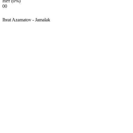
Нет
(0%)
0
0
Ibrat Azamatov - Jamalak